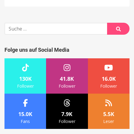
Suche
nach:
Suche
Folge uns auf Social Media
130K
41.8K
16.0K
Follower
Follower
Follower
15.0K
7.9K
5.5K
Fans
Follower
Leser