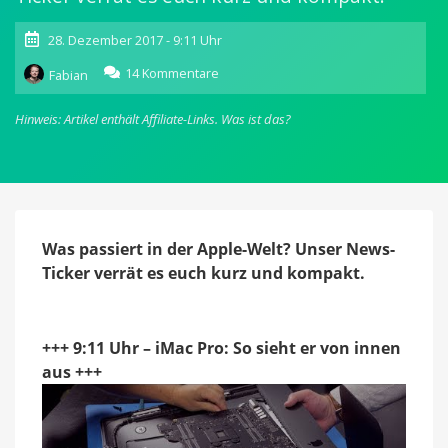
28. Dezember 2017 - 9:11 Uhr
zu
14 Kommentare
Fabian
appgefahren
News-
Hinweis: Artikel enthält Affiliate-Links.
Was ist das?
Ticker
am
28.
Dezember
(4
News)
Was passiert in der Apple-Welt? Unser News-
Ticker verrät es euch kurz und kompakt.
+++ 9:11 Uhr – iMac Pro: So sieht er von innen
aus +++