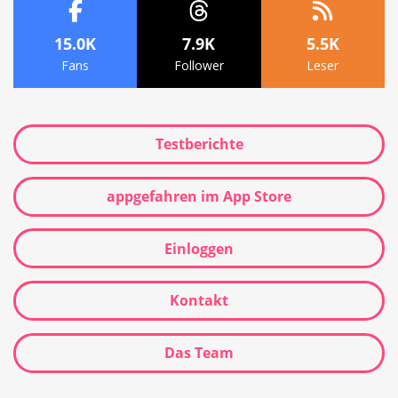
15.0K
7.9K
5.5K
Fans
Follower
Leser
Testberichte
appgefahren im App Store
Einloggen
Kontakt
Das Team