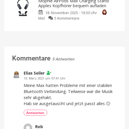
Mophie AirPods Max Charging Stand:
2:
mit
Apples Kopfhörer bequem aufladen
dem
Diese
großen
Update?
18. November 2025 - 19:30 Uhr
10
zu
Mel
5 Kommentare
neuen
Mophie
Funktionen
AirPods
werden
Max
erwartet
Charging
Marktstart
erst
Stand:
2027
Apples
Kopfhörer
Kommentare
5 Antworten
bequem
aufladen
Ab
Elias Seiler
sofort
im
10. März 2021 um 07:41 Uhr
Telekom
Shop
Meine Max hatten Probleme mit einer stabilen
erhältlich
Bluetooth Verbindung. Teilweise war die Musik
sehr abgehakt.
Hab sie ausgetauscht und jetzt passt alles 🙂
Antworten
Rob