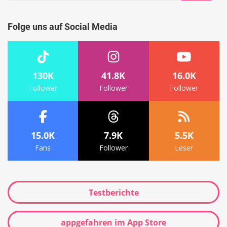
Suche
Folge uns auf Social Media
130K
41.8K
16.0K
Follower
Follower
Follower
15.0K
7.9K
5.5K
Fans
Follower
Leser
Testberichte
appgefahren im App Store