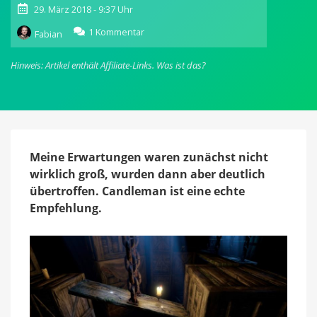
29. März 2018 - 9:37 Uhr
zu
1 Kommentar
Fabian
Candleman:
In
Hinweis: Artikel enthält Affiliate-Links.
Was ist das?
dem
Spiel
mit
der
Kerze
ist
nicht
Meine Erwartungen waren zunächst nicht
nur
wirklich groß, wurden dann aber deutlich
das
übertroffen. Candleman ist eine echte
Gameplay
Empfehlung.
irrsinnig