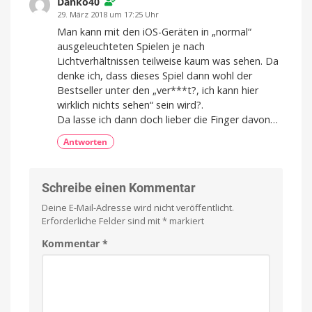
Danko40
kleines
Einmalkauf
29. März 2018 um 17:25 Uhr
Zwischendurch-
Quiz
Man kann mit den iOS-Geräten in „normal“
ausgeleuchteten Spielen je nach
Lichtverhältnissen teilweise kaum was sehen. Da
denke ich, dass dieses Spiel dann wohl der
Bestseller unter den „ver***t?, ich kann hier
wirklich nichts sehen“ sein wird?.
Da lasse ich dann doch lieber die Finger davon…
Antworten
Schreibe einen Kommentar
Deine E-Mail-Adresse wird nicht veröffentlicht.
Erforderliche Felder sind mit
*
markiert
Kommentar
*