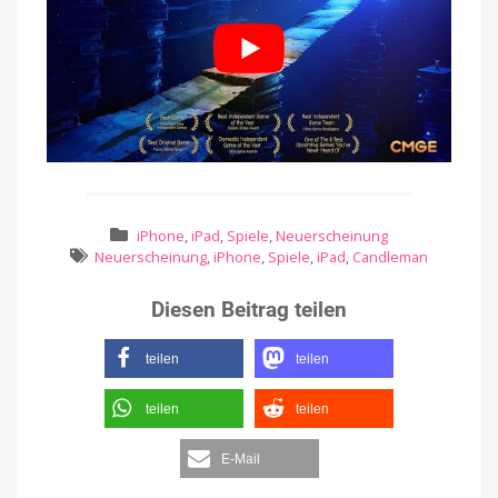
iPhone
,
iPad
,
Spiele
,
Neuerscheinung
Neuerscheinung
,
iPhone
,
Spiele
,
iPad
,
Candleman
Diesen Beitrag teilen
teilen
teilen
teilen
teilen
E-Mail