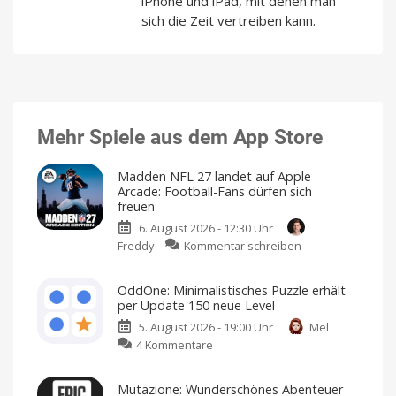
iPhone und iPad, mit denen man
sich die Zeit vertreiben kann.
Mehr Spiele aus dem App Store
Madden NFL 27 landet auf Apple
Arcade: Football-Fans dürfen sich
freuen
6. August 2026 - 12:30 Uhr
zu
Freddy
Kommentar schreiben
Madden
NFL
OddOne: Minimalistisches Puzzle erhält
27
per Update 150 neue Level
landet
5. August 2026 - 19:00 Uhr
Mel
auf
zu
4 Kommentare
Apple
OddOne:
Arcade:
Minimalistisches
Football-
Mutazione: Wunderschönes Abenteuer
Puzzle