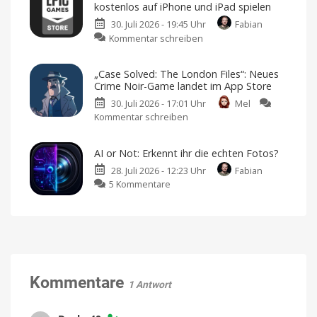
Fans
kostenlos auf iPhone und iPad spielen
erhält
dürfen
30. Juli 2026 - 19:45 Uhr
Fabian
per
sich
zu
Kommentar schreiben
Update
freuen
Mutazione:
150
American
Football
Wunderschönes
neue
für
„Case Solved: The London Files“: Neues
iPhone
Abenteuer
Level
und
Crime Noir-Game landet im App Store
iPad
kostenlos
Weitere
Sprachen
30. Juli 2026 - 17:01 Uhr
Mel
auf
und
erstes
Kommentar schreiben
zu
iPhone
In-
App-
„Case
und
Event
hinzugefügt
Solved:
iPad
AI or Not: Erkennt ihr die echten Fotos?
The
spielen
28. Juli 2026 - 12:23 Uhr
Fabian
London
Jetzt
im
zu
5 Kommentare
Files“:
Epic
Games
AI
Neues
Store
or
Crime
Not:
Noir-
Erkennt
Game
ihr
landet
die
im
echten
App
Kommentare
1 Antwort
Fotos?
Store
Gratis-
Premium-
App
Spiel
als
mit