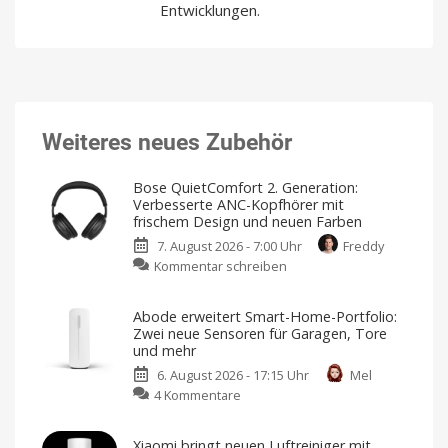
Entwicklungen.
Weiteres neues Zubehör
Bose QuietComfort 2. Generation:
Verbesserte ANC-Kopfhörer mit
frischem Design und neuen Farben
7. August 2026 - 7:00 Uhr
Freddy
zu
Kommentar schreiben
Bose
QuietComfort
Abode erweitert Smart-Home-Portfolio:
2.
Zwei neue Sensoren für Garagen, Tore
Generation:
und mehr
Verbesserte
6. August 2026 - 17:15 Uhr
Mel
ANC-
zu
4 Kommentare
Kopfhörer
Abode
mit
erweitert
frischem
Xiaomi bringt neuen Luftreiniger mit