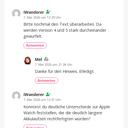
Design
gestützter
Clear
und
Voice
Technology
verrät
iWanderer
Launchdatum
7. Mai 2026 um 12:29 Uhr
Stabiler
Bitte nochmal den Text überarbeiten. Da
Preis
und
werden Version 4 und 5 stark durcheinander
frische
Farben
gewürfelt.
Antworten
Mel
7. Mai 2026 um 21:34 Uhr
Danke für den Hinweis. Erledigt.
Antworten
iWanderer
7. Mai 2026 um 12:31 Uhr
Konntest du deutliche Unterschiede zur Apple
Watch feststellen, die die deutlich längere
Akkulaufzeit rechtfertigten würden?
Antworten