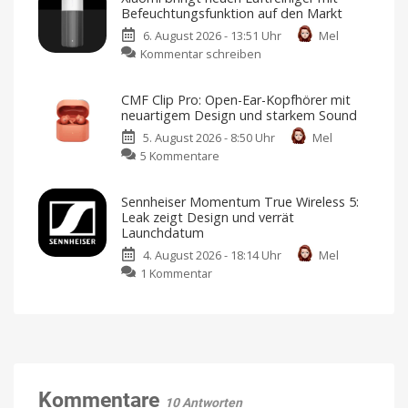
Smart-
Design
Befeuchtungsfunktion auf den Markt
Home-
und
6. August 2026 - 13:51 Uhr
Mel
Portfolio:
neuen
zu
Kommentar schreiben
Zwei
Farben
Xiaomi
neue
Jetzt
für
bringt
Sensoren
349,95
CMF Clip Pro: Open-Ear-Kopfhörer mit
Euro
neuen
für
vorbestellen
neuartigem Design und starkem Sound
Luftreiniger
Garagen,
5. August 2026 - 8:50 Uhr
Mel
mit
Tore
zu
5 Kommentare
Befeuchtungsfunktion
und
CMF
auf
mehr
Clip
den
Kompatibel
Sennheiser Momentum True Wireless 5:
mit
Pro:
Markt
Apple
Leak zeigt Design und verrät
Home
Open-
Preis
Launchdatum
und
Ear-
Verfügbarkeit
noch
4. August 2026 - 18:14 Uhr
Mel
Kopfhörer
offen
zu
1 Kommentar
mit
Sennheiser
neuartigem
Momentum
Design
True
und
Wireless
starkem
5:
Sound
Leak
Klare
Gespräche
zeigt
Kommentare
dank
10 Antworten
VPU-