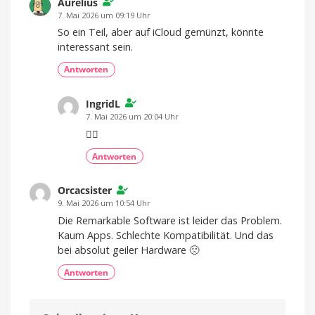
verrät
Aurelius
Launchdatum
7. Mai 2026 um 09:19 Uhr
Stabiler
So ein Teil, aber auf iCloud gemünzt, könnte
Preis
und
interessant sein.
frische
Farben
Antworten
IngridL
7. Mai 2026 um 20:04 Uhr
👍🏻
Antworten
Orcacsister
9. Mai 2026 um 10:54 Uhr
Die Remarkable Software ist leider das Problem.
Kaum Apps. Schlechte Kompatibilität. Und das
bei absolut geiler Hardware 🙁
Antworten