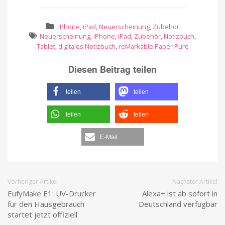
iPhone
,
iPad
,
Neuerscheinung
,
Zubehör
Neuerscheinung
,
iPhone
,
iPad
,
Zubehör
,
Notizbuch
,
Tablet
,
digitales Notizbuch
,
reMarkable Paper Pure
Diesen Beitrag teilen
teilen
teilen
teilen
teilen
E-Mail
Vorheriger Artikel
Nächster Artikel
EufyMake E1: UV-Drucker
Alexa+ ist ab sofort in
für den Hausgebrauch
Deutschland verfügbar
startet jetzt offiziell