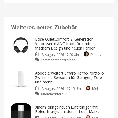
Weiteres neues Zubehör
Bose QuietComfort 2. Generation:
Verbesserte ANC-Kopfhörer mit
frischem Design und neuen Farben
7. August 2026 - 7:00 Uhr
Freddy
zu
Kommentar schreiben
Bose
QuietComfort
Abode erweitert Smart-Home-Portfolio:
2.
Zwei neue Sensoren für Garagen, Tore
Generation:
und mehr
Verbesserte
6. August 2026 - 17:15 Uhr
Mel
ANC-
zu
4 Kommentare
Kopfhörer
Abode
mit
erweitert
frischem
Xiaomi bringt neuen Luftreiniger mit
Smart-
Design
Befeuchtungsfunktion auf den Markt
Home-
und