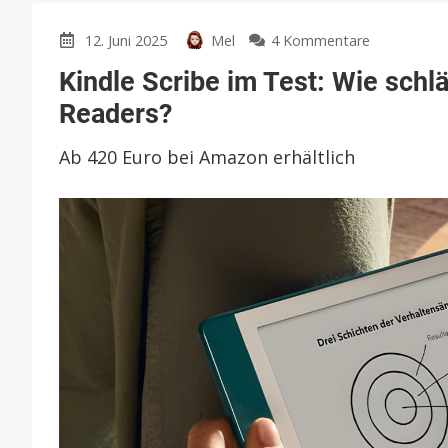
zu
12. Juni 2025
Mel
4 Kommentare
Kindle
Kindle Scribe im Test: Wie schl
Scribe
im
Readers?
Test:
Wie
Ab 420 Euro bei Amazon erhältlich
schlägt
sich
die
neue
Generation
des
10,2″-
Readers?