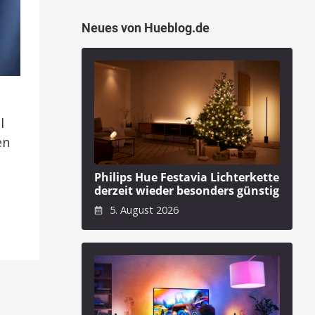
Neues von Hueblog.de
l
en
Philips Hue Festavia Lichterkette
derzeit wieder besonders günstig
5. August 2026