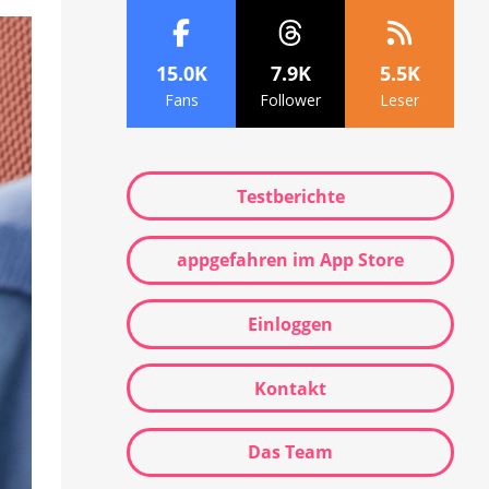
15.0K
7.9K
5.5K
Fans
Follower
Leser
Testberichte
appgefahren im App Store
Einloggen
Kontakt
Das Team