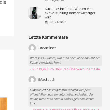
die
Kuxiu D5 im Test: Warum eine
aktive Kühlung immer wichtiger
wird
30. Juli 2026
Letzte Kommentare
Dreamliner
Wäre gut zu wissen, was man noch ohne Abo mit der
Kamera anstellen kann.
→ Nur 19,99 Euro: 360-Grad-Überwachung mit der Blink Mini Pan-Tilt Kamera
iMactouch
Funktioniert das Programm wirklich komplett
offline? Also auch ein automatisches Ändern der
Route, wenn man einmal anders geht? Im letzten
Jahr...
→ Above: Neue Wander-App hilft bei Planung, Orientierung und Erinnerungen