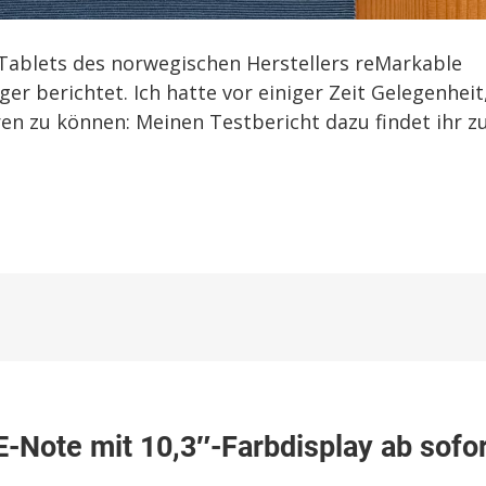
-Tablets des norwegischen Herstellers reMarkable
er berichtet. Ich hatte vor einiger Zeit Gelegenheit
en zu können: Meinen Testbericht dazu findet ihr 
zu
n
PocketBook
-Note mit 10,3″-Farbdisplay ab sofo
Color
Note: