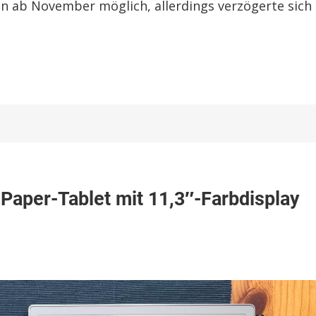
en ab November möglich, allerdings verzögerte sich 
kable
Paper-Tablet mit 11,3″-Farbdisplay
r
s
-
t
-