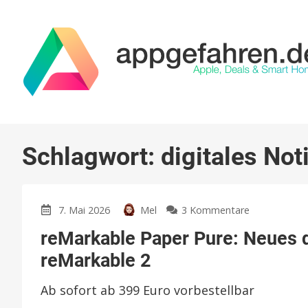
Schlagwort:
digitales No
zu
7. Mai 2026
Mel
3 Kommentare
reMarkable
reMarkable Paper Pure: Neues d
Paper
Pure:
reMarkable 2
Neues
digitales
Ab sofort ab 399 Euro vorbestellbar
Notizbuch