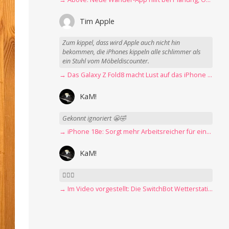
Tim Apple
Zum kippel, dass wird Apple auch nicht hin
bekommen, die iPhones kippeln alle schlimmer als
ein Stuhl vom Möbeldiscounter.
→ Das Galaxy Z Fold8 macht Lust auf das iPhone Ultra
KaM!
Gekonnt ignoriert 😬🤣
→ iPhone 18e: Sorgt mehr Arbeitsreicher für eine Preiserhöhung?
KaM!
👍🏻🤣
→ Im Video vorgestellt: Die SwitchBot Wetterstation mit E-Ink-Display