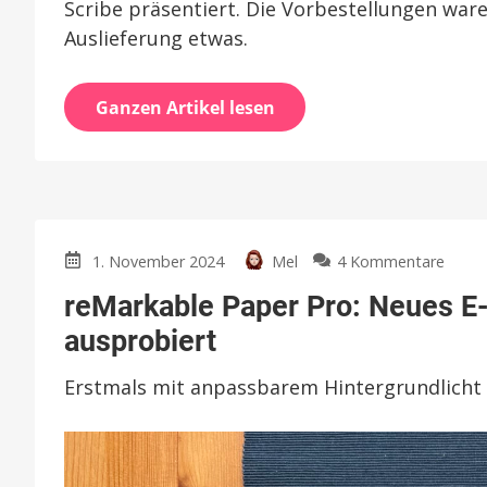
Scribe präsentiert. Die Vorbestellungen war
Auslieferung etwas.
Ganzen Artikel lesen
zu
1. November 2024
Mel
4 Kommentare
reMar
reMarkable Paper Pro: Neues E-
Pape
Pro:
ausprobiert
Neue
E-
Erstmals mit anpassbarem Hintergrundlicht
Paper
Table
mit
11,3″