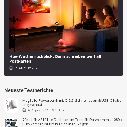
Hue-Wochenrückblick: Dann schreiben wir halt
Postkarten
2. August 2026
Neueste Testberichte
MagSafe-Powerbank mit Qi2.2, Schnellladen & USB-C-Kabel
angeschaut
6. August 2026 - 9:55 Uhr
70mai 4K A810 Lite Dashcam im Test: 4K-Dashcam mit 1080p
Rückkamera ist Preis-Leistungs-Sieger