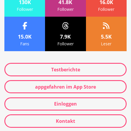
130K
41.8K
16.0K
Follower
Follower
Follower
15.0K
7.9K
5.5K
Fans
Follower
Leser
Testberichte
appgefahren im App Store
Einloggen
Kontakt