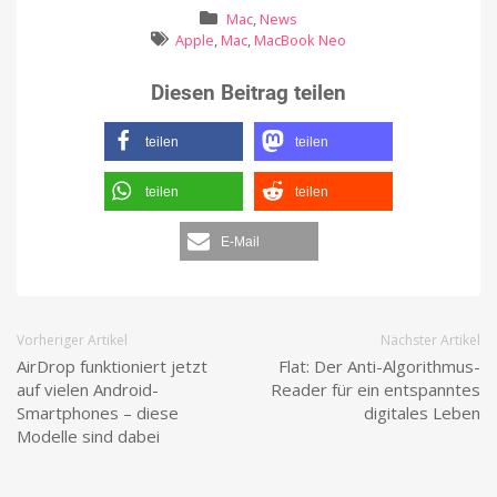
Mac
,
News
Apple
,
Mac
,
MacBook Neo
Diesen Beitrag teilen
teilen
teilen
teilen
teilen
E-Mail
Vorheriger Artikel
Nächster Artikel
AirDrop funktioniert jetzt
Flat: Der Anti-Algorithmus-
auf vielen Android-
Reader für ein entspanntes
Smartphones – diese
digitales Leben
Modelle sind dabei