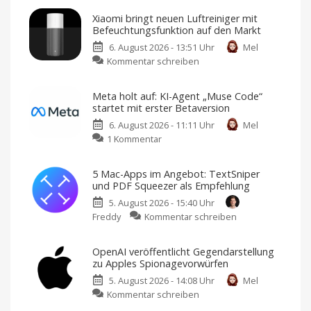
Xiaomi bringt neuen Luftreiniger mit
Befeuchtungsfunktion auf den Markt
6. August 2026 - 13:51 Uhr
Mel
zu
Kommentar schreiben
Xiaomi
bringt
Meta holt auf: KI-Agent „Muse Code“
neuen
startet mit erster Betaversion
Luftreiniger
6. August 2026 - 11:11 Uhr
Mel
mit
zu
1 Kommentar
Befeuchtungsfunktion
Meta
auf
holt
den
5 Mac-Apps im Angebot: TextSniper
auf:
Markt
und PDF Squeezer als Empfehlung
KI-
Preis
und
5. August 2026 - 15:40 Uhr
Agent
Verfügbarkeit
noch
zu
Freddy
Kommentar schreiben
„Muse
offen
5
Code“
Mac-
startet
OpenAI veröffentlicht Gegendarstellung
Apps
mit
zu Apples Spionagevorwürfen
im
erster
5. August 2026 - 14:08 Uhr
Mel
Angebot:
Betaversion
zu
Kommentar schreiben
TextSniper
Geeignet
für
OpenAI
und
Entwickler