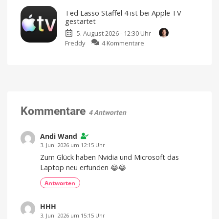
und
veröffentlicht
PDF
Entwicklerinnen
Ted Lasso Staffel 4 ist bei Apple TV
Gegendarstellung
Squeezer
gestartet
zu
als
5. August 2026 - 12:30 Uhr
Apples
Empfehlung
zu
Freddy
4 Kommentare
Spionagevorwürfen
Neue
Aktion
Ted
KI-
bei
Unternehmen
BundleHunt
Lasso
soll
Geschäftsgeheimnisse
Staffel
gestohlen
haben
4
ist
bei
Apple
Kommentare
4 Antworten
TV
gestartet
Die
Andi Wand
Kult-
Serie
3. Juni 2026 um 12:15 Uhr
kehrt
mit
Zum Glück haben Nvidia und Microsoft das
10
neuen
Laptop neu erfunden 😂😂
Episoden
zurück
Antworten
HHH
3. Juni 2026 um 15:15 Uhr