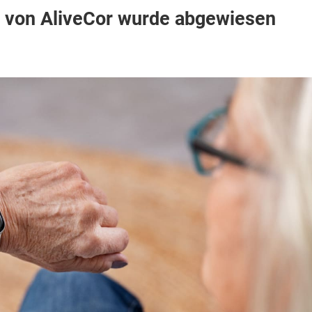
pple
e von AliveCor wurde abgewiesen
atch:
artellrechtsklage
on
liveCor
urde
bgewiesen