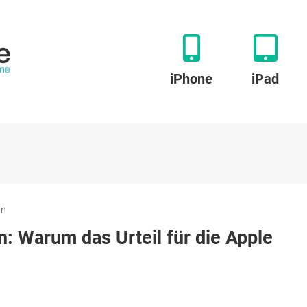
iPhone
iPad
zu
en
Herzfrequenz-
: Warum das Urteil für die Apple
Streit
entschieden:
Warum
das
Urteil