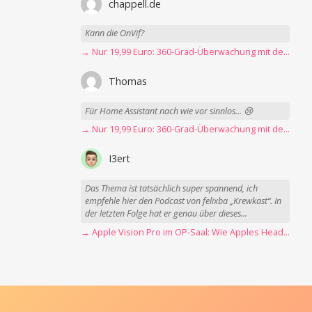
chappell.de
Kann die OnVif?
→ Nur 19,99 Euro: 360-Grad-Überwachung mit der Blink Mini Pan-Tilt Kamera
Thomas
Für Home Assistant nach wie vor sinnlos... 😢
→ Nur 19,99 Euro: 360-Grad-Überwachung mit der Blink Mini Pan-Tilt Kamera
I3ert
Das Thema ist tatsächlich super spannend, ich
empfehle hier den Podcast von felixba „Krewkast“. In
der letzten Folge hat er genau über dieses...
→ Apple Vision Pro im OP-Saal: Wie Apples Headset Operationen beschleunigt