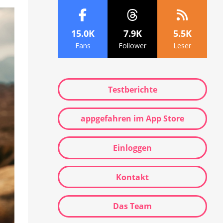
15.0K
7.9K
5.5K
Fans
Follower
Leser
Testberichte
appgefahren im App Store
Einloggen
Kontakt
Das Team