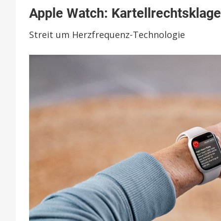
A
Apple Watch: Kartellrechtsklag
W
K
Streit um Herzfrequenz-Technologie
v
A
w
a