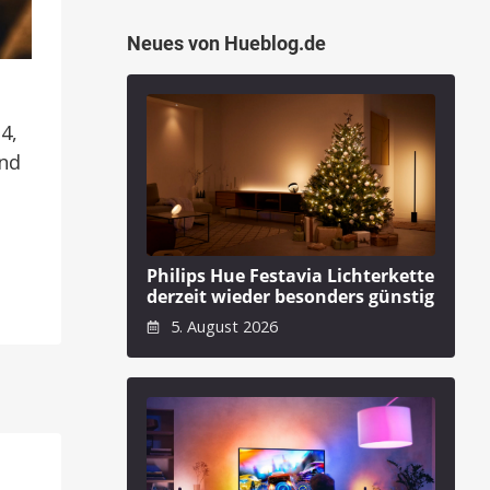
Neues von Hueblog.de
4,
und
Philips Hue Festavia Lichterkette
derzeit wieder besonders günstig
5. August 2026