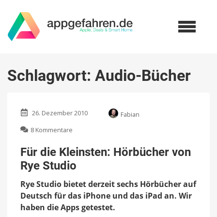
Schlagwort:
Audio-Bücher
26. Dezember 2010
Fabian
zu
8 Kommentare
Für
die
Für die Kleinsten: Hörbücher von
Kleinsten:
Rye Studio
Hörbücher
von
Rye Studio bietet derzeit sechs Hörbücher auf
Rye
Studio
Deutsch für das iPhone und das iPad an. Wir
haben die Apps getestet.