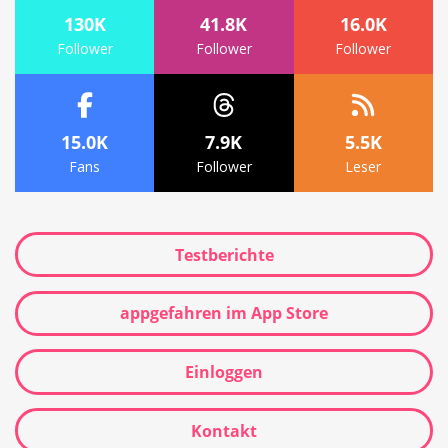
130K
41.8K
16.0K
Follower
Follower
Follower
15.0K
7.9K
5.5K
Fans
Follower
Leser
Testberichte
appgefahren im App Store
Einloggen
Kontakt