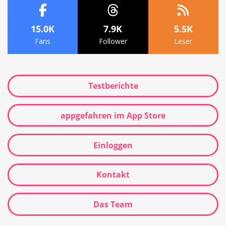
15.0K
7.9K
5.5K
Fans
Follower
Leser
Testberichte
appgefahren im App Store
Einloggen
Kontakt
Das Team