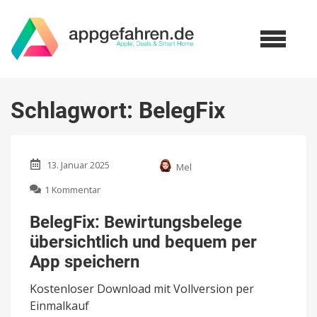
Schlagwort:
BelegFix
13. Januar 2025
Mel
zu
1 Kommentar
BelegFix:
Bewirtungsbelege
BelegFix: Bewirtungsbelege
übersichtlich
übersichtlich und bequem per
und
bequem
App speichern
per
App
Kostenloser Download mit Vollversion per
speichern
Einmalkauf