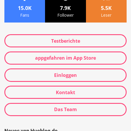
15.0K
7.9K
5.5K
Fans
Follower
Leser
Testberichte
appgefahren im App Store
Einloggen
Kontakt
Das Team
Neues von Hueblog.de