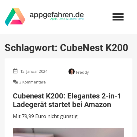
Schlagwort:
CubeNest K200
15. Januar 2024
Freddy
zu
3 Kommentare
Cubenest
K200:
Cubenest K200: Elegantes 2-in-1
Elegantes
Ladegerät startet bei Amazon
2-
in-
Mit 79,99 Euro nicht günstig
1
Ladegerät
startet
bei