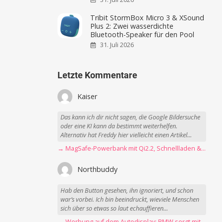
Tribit StormBox Micro 3 & XSound
Plus 2: Zwei wasserdichte
Bluetooth-Speaker für den Pool
31. Juli 2026
Letzte Kommentare
Kaiser
Das kann ich dir nicht sagen, die Google Bildersuche
oder eine KI kann da bestimmt weiterhelfen.
Alternativ hat Freddy hier vielleicht einen Artikel...
→ MagSafe-Powerbank mit Qi2.2, Schnellladen & USB-C-Kabel angeschaut
Northbuddy
Hab den Button gesehen, ihn ignoriert, und schon
war‘s vorbei. Ich bin beeindruckt, wieviele Menschen
sich über so etwas so laut echauffieren...
→ Werbung auf dem Autodisplay: BMW sorgt mit Spider-Man-Werbung für scharfe Kritik