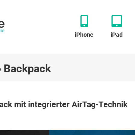
iPhone
iPad
o Backpack
ck mit integrierter AirTag-Technik
-
ck