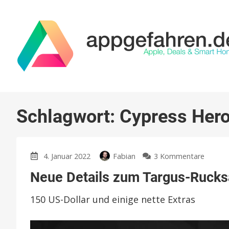
Schlagwort:
Cypress Her
zu
4. Januar 2022
Fabian
3 Kommentare
Neue
Neue Details zum Targus-Rucksa
Details
zum
150 US-Dollar und einige nette Extras
Targus
Rucksa
mit