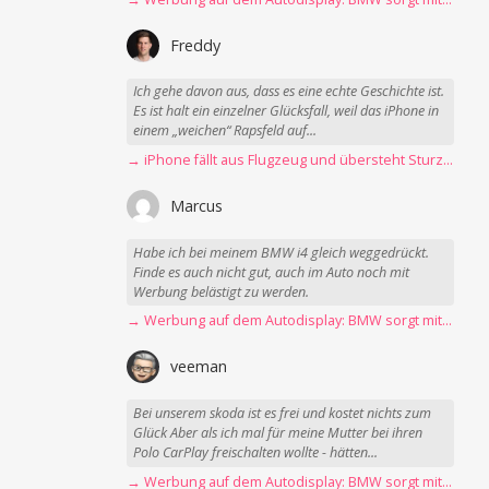
Freddy
Ich gehe davon aus, dass es eine echte Geschichte ist.
Es ist halt ein einzelner Glücksfall, weil das iPhone in
einem „weichen“ Rapsfeld auf...
→ iPhone fällt aus Flugzeug und übersteht Sturz unbeschadet
Marcus
Habe ich bei meinem BMW i4 gleich weggedrückt.
Finde es auch nicht gut, auch im Auto noch mit
Werbung belästigt zu werden.
→ Werbung auf dem Autodisplay: BMW sorgt mit Spider-Man-Werbung für scharfe Kritik
veeman
Bei unserem skoda ist es frei und kostet nichts zum
Glück Aber als ich mal für meine Mutter bei ihren
Polo CarPlay freischalten wollte - hätten...
→ Werbung auf dem Autodisplay: BMW sorgt mit Spider-Man-Werbung für scharfe Kritik