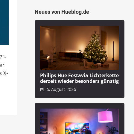
Neues von Hueblog.de
?“-
er
s X-
Philips Hue Festavia Lichterkette
derzeit wieder besonders günstig
5. August 2026