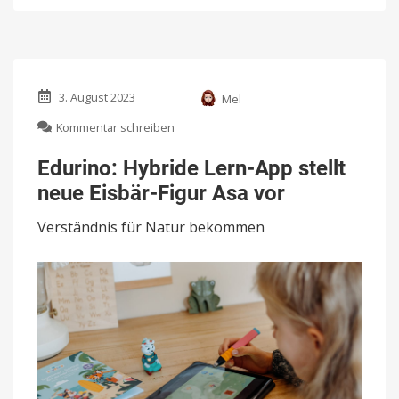
3. August 2023
Mel
zu
Kommentar schreiben
Edurino:
Hybride
Edurino: Hybride Lern-App stellt
Lern-
neue Eisbär-Figur Asa vor
App
stellt
Verständnis für Natur bekommen
neue
Eisbär-
Figur
Asa
vor