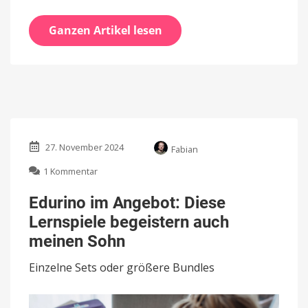
Ganzen Artikel lesen
27. November 2024
Fabian
zu
1 Kommentar
Edurino
im
Edurino im Angebot: Diese
Angebot:
Lernspiele begeistern auch
Diese
Lernspiele
meinen Sohn
begeistern
auch
Einzelne Sets oder größere Bundles
meinen
Sohn