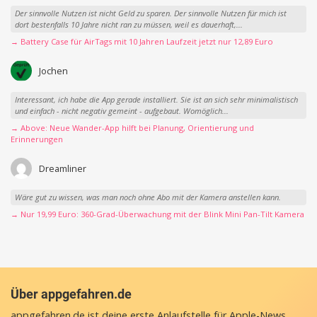
Der sinnvolle Nutzen ist nicht Geld zu sparen. Der sinnvolle Nutzen für mich ist
dort bestenfalls 10 Jahre nicht ran zu müssen, weil es dauerhaft,...
→ Battery Case für AirTags mit 10 Jahren Laufzeit jetzt nur 12,89 Euro
Jochen
Interessant, ich habe die App gerade installiert. Sie ist an sich sehr minimalistisch
und einfach - nicht negativ gemeint - aufgebaut. Womöglich...
→ Above: Neue Wander-App hilft bei Planung, Orientierung und
Erinnerungen
Dreamliner
Wäre gut zu wissen, was man noch ohne Abo mit der Kamera anstellen kann.
→ Nur 19,99 Euro: 360-Grad-Überwachung mit der Blink Mini Pan-Tilt Kamera
Über appgefahren.de
appgefahren.de ist deine erste Anlaufstelle für Apple-News,