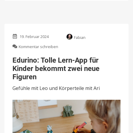
19. Februar 2024
Fabian
zu
Kommentar schreiben
Edurino:
Tolle
Edurino: Tolle Lern-App für
Lern-
Kinder bekommt zwei neue
App
für
Figuren
Kinder
bekommt
Gefühle mit Leo und Körperteile mit Ari
zwei
neue
Figuren