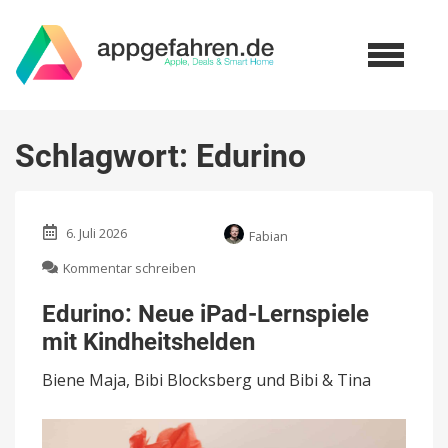
Schlagwort:
Edurino
6. Juli 2026
Fabian
zu
Kommentar schreiben
Edurino:
Neue
Edurino: Neue iPad-Lernspiele
iPad-
mit Kindheitshelden
Lernspiele
mit
Biene Maja, Bibi Blocksberg und Bibi & Tina
Kindheitshelden