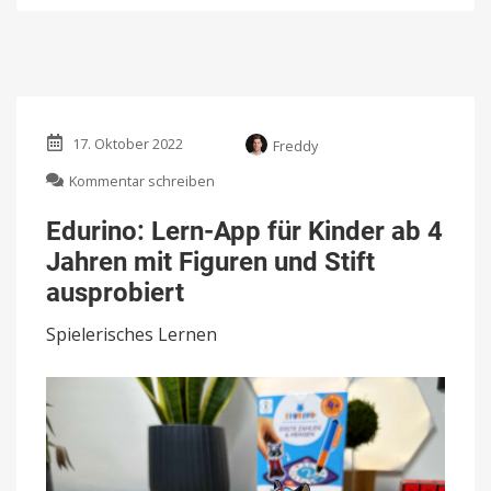
17. Oktober 2022
Freddy
zu
Kommentar schreiben
Edurino:
Lern-
Edurino: Lern-App für Kinder ab 4
App
Jahren mit Figuren und Stift
für
Kinder
ausprobiert
ab
4
Spielerisches Lernen
Jahren
mit
Figuren
und
Stift
ausprobiert