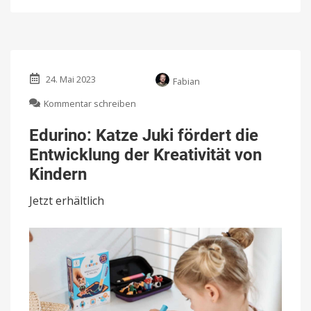
24. Mai 2023
Fabian
zu
Kommentar schreiben
Edurino:
Katze
Edurino: Katze Juki fördert die
Juki
Entwicklung der Kreativität von
fördert
die
Kindern
Entwicklung
der
Jetzt erhältlich
Kreativität
von
Kindern