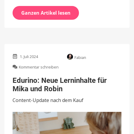
Ganzen Artikel lesen
1. Juli 2024
Fabian
zu
Kommentar schreiben
Edurino:
Neue
Edurino: Neue Lerninhalte für
Lerninhalte
Mika und Robin
für
Mika
Content-Update nach dem Kauf
und
Robin