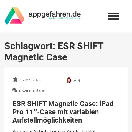
Schlagwort:
ESR SHIFT
Magnetic Case
16. Mai 2023
Mel
zu
2 Kommentare
ESR
SHIFT
ESR SHIFT Magnetic Case: iPad
Magnetic
Pro 11″-Case mit variablen
Case:
iPad
Aufstellmöglichkeiten
Pro
11″-
Robuster Schutz für das Apple-Tablet