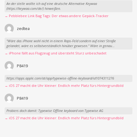
An der stelle wollte ich auf eine deutsche Alternative Keywaa
(https://keywaa.com/de/) hinweißen.
→ Pebblebee Link Bag Tags: Der etwas andere Gepäck-Tracker
zedtea
"Wäre das iPhone wohl nicht in einem Raps-Feld sondern auf einer Straße
gelandet, wäre es selbstverständlich hinüber gewesen." Wäre in genau...
→ iPhone fällt aus Flugzeug und übersteht Sturz unbeschadet
P8419
https://apps.apple.com/at/app/typewise-offline-keyboard/id1074311276
→ iOS 27 macht die Uhr kleiner: Endlich mehr Platz fürs Hintergrundbild
P8419
Probiers doch damit: Typewise Offline keyboard von Typewise AG
→ iOS 27 macht die Uhr kleiner: Endlich mehr Platz fürs Hintergrundbild