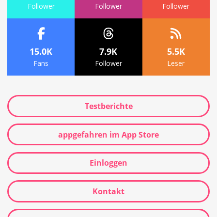
Follower
Follower
Follower
15.0K
7.9K
5.5K
Fans
Follower
Leser
Testberichte
appgefahren im App Store
Einloggen
Kontakt