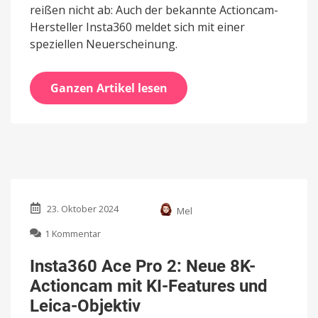
reißen nicht ab: Auch der bekannte Actioncam-
Hersteller Insta360 meldet sich mit einer
speziellen Neuerscheinung.
Ganzen Artikel lesen
23. Oktober 2024
Mel
zu
1 Kommentar
Insta360
Ace
Insta360 Ace Pro 2: Neue 8K-
Pro
Actioncam mit KI-Features und
2:
Neue
Leica-Objektiv
8K-