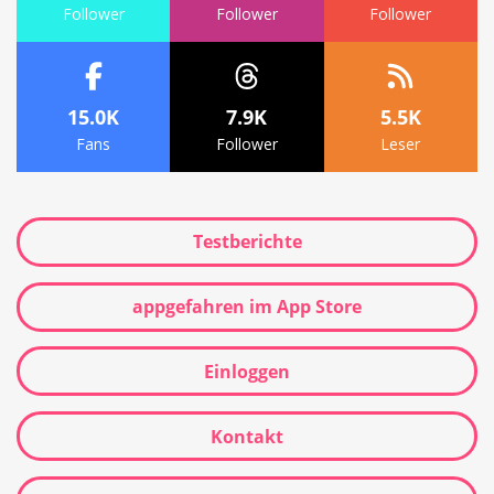
Follower
Follower
Follower
15.0K
7.9K
5.5K
Fans
Follower
Leser
Testberichte
appgefahren im App Store
Einloggen
Kontakt