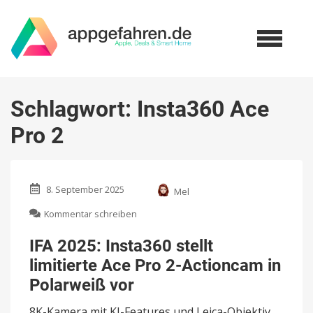
Schlagwort:
Insta360 Ace
Pro 2
8. September 2025
Mel
zu
Kommentar schreiben
IFA
2025:
IFA 2025: Insta360 stellt
Insta360
limitierte Ace Pro 2-Actioncam in
stellt
limitierte
Polarweiß vor
Ace
Pro
8K-Kamera mit KI-Features und Leica-Objektiv