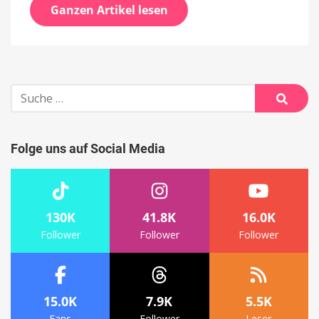
Ganzen Artikel lesen
Suche
nach:
Suche
Folge uns auf Social Media
130K
41.8K
16.0K
Follower
Follower
Follower
15.0K
7.9K
5.5K
Fans
Follower
Leser