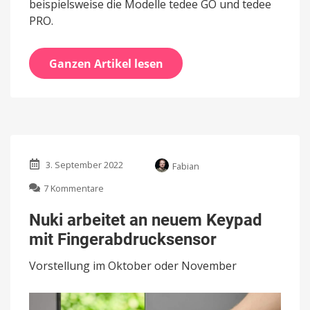
beispielsweise die Modelle tedee GO und tedee
PRO.
Ganzen Artikel lesen
3. September 2022
Fabian
zu
7 Kommentare
Nuki
arbeitet
Nuki arbeitet an neuem Keypad
an
mit Fingerabdrucksensor
neuem
Keypad
Vorstellung im Oktober oder November
mit
Fingerabdrucksensor