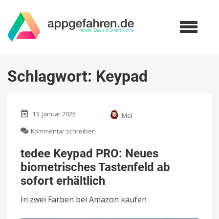
Schlagwort:
Keypad
13. Januar 2025
Mel
zu
Kommentar schreiben
tedee
Keypad
tedee Keypad PRO: Neues
PRO:
biometrisches Tastenfeld ab
Neues
biometrisches
sofort erhältlich
Tastenfeld
ab
In zwei Farben bei Amazon kaufen
sofort
erhältlich