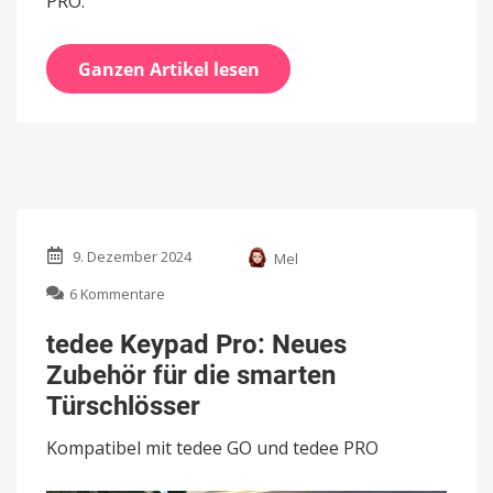
PRO.
Ganzen Artikel lesen
9. Dezember 2024
Mel
zu
6 Kommentare
tedee
Keypad
tedee Keypad Pro: Neues
Pro:
Zubehör für die smarten
Neues
Zubehör
Türschlösser
für
die
Kompatibel mit tedee GO und tedee PRO
smarten
Türschlösser