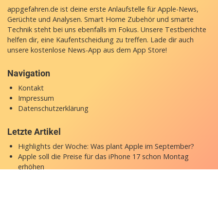
appgefahren.de ist deine erste Anlaufstelle für Apple-News,
Gerüchte und Analysen. Smart Home Zubehör und smarte
Technik steht bei uns ebenfalls im Fokus. Unsere Testberichte
helfen dir, eine Kaufentscheidung zu treffen. Lade dir auch
unsere
kostenlose News-App
aus dem App Store!
Navigation
Kontakt
Impressum
Datenschutzerklärung
Letzte Artikel
Highlights der Woche: Was plant Apple im September?
Apple soll die Preise für das iPhone 17 schon Montag
erhöhen
Apples Pageturner fürs Wochenende: „Die kleine Bucht in
Kroatien“ für nur 1,99 Euro
iOS 27 macht die Uhr kleiner: Endlich mehr Platz fürs
Hintergrundbild
Apple und Brutalismus 3000 präsentieren iPhone-