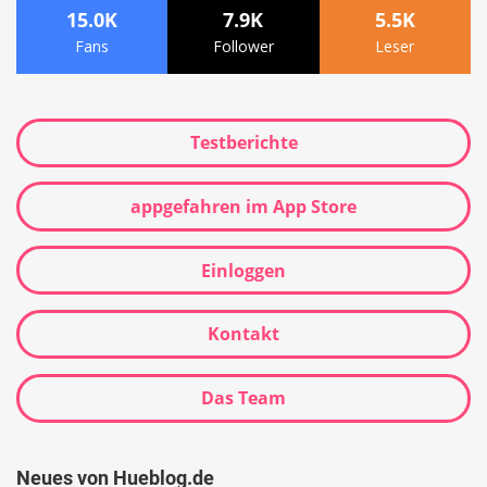
15.0K
7.9K
5.5K
Fans
Follower
Leser
Testberichte
appgefahren im App Store
Einloggen
Kontakt
Das Team
Neues von Hueblog.de