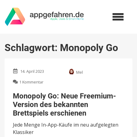
Schlagwort:
Monopoly Go
14. April 2023
Mel
zu
1 Kommentar
Monopoly
Go:
Monopoly Go: Neue Freemium-
Neue
Version des bekannten
Freemium-
Version
Brettspiels erschienen
des
bekannten
Jede Menge In-App-Käufe im neu aufgelegten
Brettspiels
Klassiker
erschienen