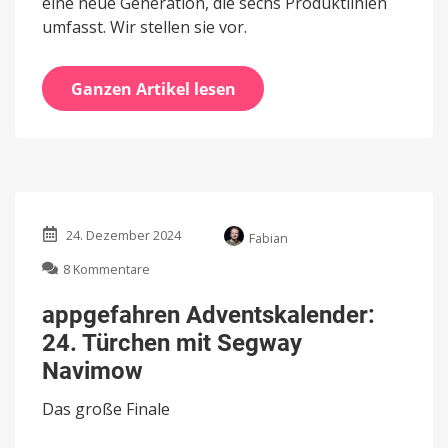
eine neue Generation, die sechs Produktlinien
umfasst. Wir stellen sie vor.
Ganzen Artikel lesen
24. Dezember 2024
Fabian
zu
8 Kommentare
appgefahren
Adventskalender:
appgefahren Adventskalender:
24.
24. Türchen mit Segway
Türchen
mit
Navimow
Segway
Navimow
Das große Finale