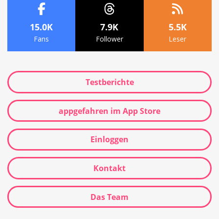
15.0K
7.9K
5.5K
Fans
Follower
Leser
Testberichte
appgefahren im App Store
Einloggen
Kontakt
Das Team