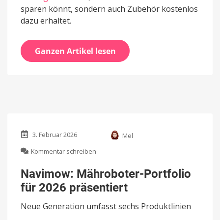
sparen könnt, sondern auch Zubehör kostenlos
dazu erhaltet.
Ganzen Artikel lesen
3. Februar 2026
Mel
zu
Kommentar schreiben
Navimow:
Mähroboter-
Navimow: Mähroboter-Portfolio
Portfolio
für 2026 präsentiert
für
2026
Neue Generation umfasst sechs Produktlinien
präsentiert