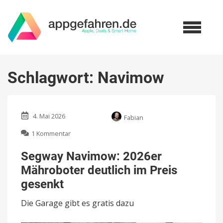
Schlagwort:
Navimow
4. Mai 2026
Fabian
zu
1 Kommentar
Segway
Navimow:
Segway Navimow: 2026er
2026er
Mähroboter deutlich im Preis
Mähroboter
deutlich
gesenkt
im
Preis
Die Garage gibt es gratis dazu
gesenkt