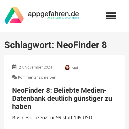
Schlagwort:
NeoFinder 8
27. November 2024
Mel
zu
Kommentar schreiben
NeoFinder
8:
NeoFinder 8: Beliebte Medien-
Beliebte
Datenbank deutlich günstiger zu
Medien-
Datenbank
haben
deutlich
günstiger
Business-Lizenz für 99 statt 149 USD
zu
haben