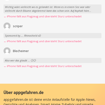
Wichtig wäre vielleicht wo es gelandet ist. Wenn es in einem See war oder
vielleicht durch Bäume abgebremst kann das schon sein. Auf Asphalt höre...
→ iPhone fällt aus Flugzeug und übersteht Sturz unbeschadet
scriper
Sponsored by….. Rhinoshield xD
→ iPhone fällt aus Flugzeug und übersteht Sturz unbeschadet
Blecheimer
Also wer das glaubt … 🙄🙄
→ iPhone fällt aus Flugzeug und übersteht Sturz unbeschadet
Über appgefahren.de
appgefahren.de ist deine erste Anlaufstelle für Apple-News,
Gerüchte und Analysen. Smart Home Zubehör und smarte