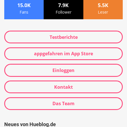
15.0K
7.9K
5.5K
Fans
Follower
Leser
Testberichte
appgefahren im App Store
Einloggen
Kontakt
Das Team
Neues von Hueblog.de