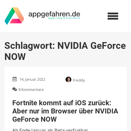
Schlagwort:
NVIDIA GeForce
NOW
14. Januar 2022
Freddy
zu
8 Kommentare
Fortnite
kommt
Fortnite kommt auf iOS zurück:
auf
Aber nur im Browser über NVIDIA
iOS
zurück:
GeForce NOW
Aber
nur
Ab Ende Januar als Beta verfügbar