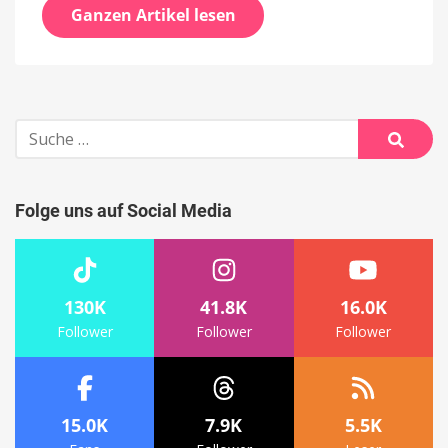
Ganzen Artikel lesen
Suche
nach:
Suche
Folge uns auf Social Media
130K
41.8K
16.0K
Follower
Follower
Follower
15.0K
7.9K
5.5K