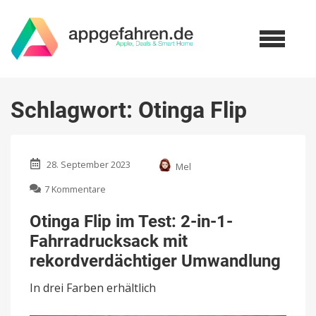
Schlagwort:
Otinga Flip
28. September 2023
Mel
zu
7 Kommentare
Otinga
Flip
Otinga Flip im Test: 2-in-1-
im
Fahrradrucksack mit
Test:
2-
rekordverdächtiger Umwandlung
in-
1-
In drei Farben erhältlich
Fahrradrucksack
mit