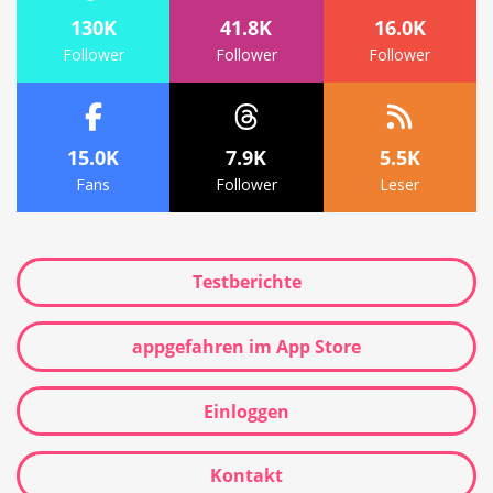
130K
41.8K
16.0K
Follower
Follower
Follower
15.0K
7.9K
5.5K
Fans
Follower
Leser
Testberichte
appgefahren im App Store
Einloggen
Kontakt