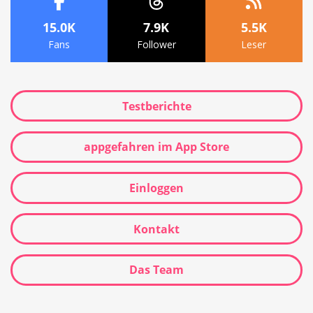
15.0K
7.9K
5.5K
Fans
Follower
Leser
Testberichte
appgefahren im App Store
Einloggen
Kontakt
Das Team