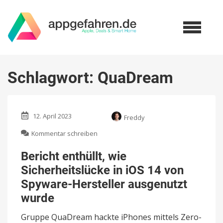
Schlagwort:
QuaDream
12. April 2023
Freddy
zu
Kommentar schreiben
Bericht
enthüllt,
Bericht enthüllt, wie
wie
Sicherheitslücke in iOS 14 von
Sicherheitslücke
in
Spyware-Hersteller ausgenutzt
iOS
wurde
14
von
Gruppe QuaDream hackte iPhones mittels Zero-
Spyware-