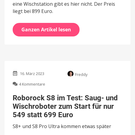
eine Wischstation gibt es hier nicht. Der Preis
liegt bei 899 Euro.
Ganzen Artikel lesen
16. März 2023
Freddy
zu
4 Kommentare
Roborock
S8
Roborock S8 im Test: Saug- und
im
Wischroboter zum Start für nur
Test:
Saug-
549 statt 699 Euro
und
Wischroboter
S8+ und S8 Pro Ultra kommen etwas später
zum