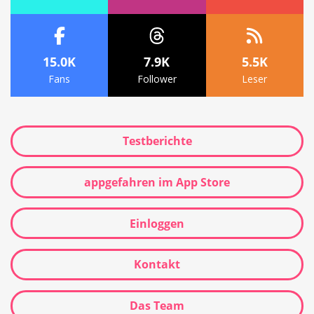
15.0K
7.9K
5.5K
Fans
Follower
Leser
Testberichte
appgefahren im App Store
Einloggen
Kontakt
Das Team