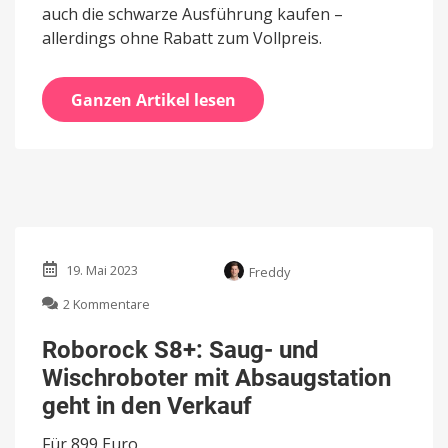
auch die schwarze Ausführung kaufen –
allerdings ohne Rabatt zum Vollpreis.
Ganzen Artikel lesen
19. Mai 2023
Freddy
zu
2 Kommentare
Roborock
S8+:
Roborock S8+: Saug- und
Saug-
Wischroboter mit Absaugstation
und
Wischroboter
geht in den Verkauf
mit
Absaugstation
Für 899 Euro