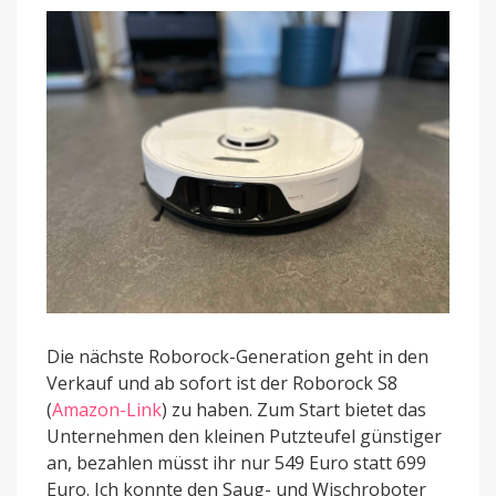
Start
für
nur
549
statt
699
Euro
Die nächste Roborock-Generation geht in den
Verkauf und ab sofort ist der Roborock S8
(
Amazon-Link
) zu haben. Zum Start bietet das
Unternehmen den kleinen Putzteufel günstiger
an, bezahlen müsst ihr nur 549 Euro statt 699
Euro. Ich konnte den Saug- und Wischroboter