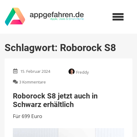
Schlagwort:
Roborock S8
15. Februar 2024
Freddy
zu
3 Kommentare
Roborock
S8
Roborock S8 jetzt auch in
jetzt
Schwarz erhältlich
auch
in
Für 699 Euro
Schwarz
erhältlich