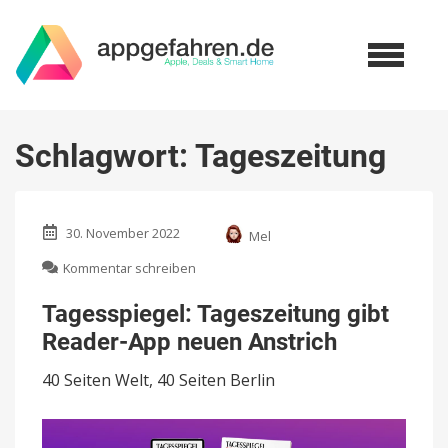
Schlagwort:
Tageszeitung
30. November 2022
Mel
zu
Kommentar schreiben
Tagesspiegel:
Tageszeitung
Tagesspiegel: Tageszeitung gibt
gibt
Reader-App neuen Anstrich
Reader-
App
40 Seiten Welt, 40 Seiten Berlin
neuen
Anstrich