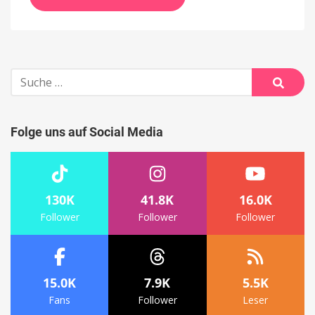
Suche
nach:
Suche
Folge uns auf Social Media
130K
41.8K
16.0K
Follower
Follower
Follower
15.0K
7.9K
5.5K
Fans
Follower
Leser