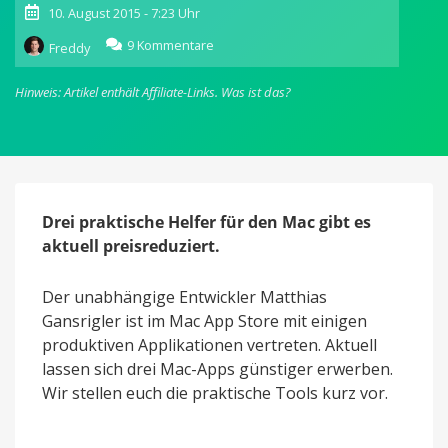
10. August 2015 - 7:23 Uhr
zu
9 Kommentare
Freddy
Yoink,
ScreenFloat
Hinweis: Artikel enthält Affiliate-Links.
Was ist das?
&
Transloader:
3
produktive
Mac-
Apps
im
Drei praktische Helfer für den Mac gibt es
Preis
aktuell preisreduziert.
gesenkt
Der unabhängige Entwickler Matthias
Gansrigler ist im Mac App Store mit einigen
produktiven Applikationen vertreten. Aktuell
lassen sich drei Mac-Apps günstiger erwerben.
Wir stellen euch die praktische Tools kurz vor.