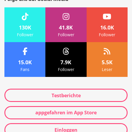
130K
41.8K
16.0K
Follower
Follower
Follower
15.0K
7.9K
5.5K
Fans
Follower
Leser
Testberichte
appgefahren im App Store
Einloggen