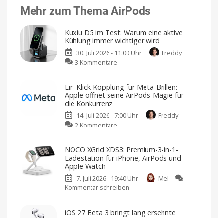
Mehr zum Thema AirPods
Kuxiu D5 im Test: Warum eine aktive
Kühlung immer wichtiger wird
30. Juli 2026 - 11:00 Uhr
Freddy
zu
3 Kommentare
Kuxiu
D5
Ein-Klick-Kopplung für Meta-Brillen:
im
Apple öffnet seine AirPods-Magie für
Test:
die Konkurrenz
Warum
14. Juli 2026 - 7:00 Uhr
Freddy
eine
zu
2 Kommentare
aktive
Ein-
Kühlung
Klick-
immer
NOCO XGrid XDS3: Premium-3-in-1-
Kopplung
wichtiger
Ladestation für iPhone, AirPods und
für
wird
Apple Watch
Meta-
Lädt
drei
7. Juli 2026 - 19:40 Uhr
Mel
Brillen:
Geräte
Kommentar schreiben
zu
gleichzeitig
Apple
auf
NOCO
öffnet
XGrid
seine
iOS 27 Beta 3 bringt lang ersehnte
XDS3:
AirPods-