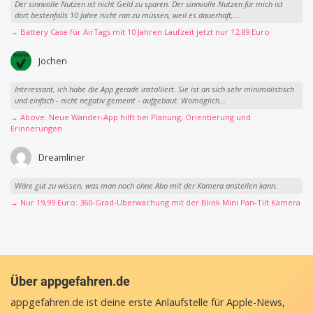
Der sinnvolle Nutzen ist nicht Geld zu sparen. Der sinnvolle Nutzen für mich ist
dort bestenfalls 10 Jahre nicht ran zu müssen, weil es dauerhaft,...
→ Battery Case für AirTags mit 10 Jahren Laufzeit jetzt nur 12,89 Euro
Jochen
Interessant, ich habe die App gerade installiert. Sie ist an sich sehr minimalistisch
und einfach - nicht negativ gemeint - aufgebaut. Womöglich...
→ Above: Neue Wander-App hilft bei Planung, Orientierung und
Erinnerungen
Dreamliner
Wäre gut zu wissen, was man noch ohne Abo mit der Kamera anstellen kann.
→ Nur 19,99 Euro: 360-Grad-Überwachung mit der Blink Mini Pan-Tilt Kamera
Über appgefahren.de
appgefahren.de ist deine erste Anlaufstelle für Apple-News,