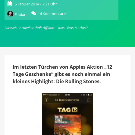
6. Januar 2014 - 7:31 Uhr
zu
14 Kommentare
Fabian
12
Tage
Hinweis: Artikel enthält Affiliate-Links.
Was ist das?
Geschenke:
Apple
verschenkt
die
Rolling
Stones
zum
Im letzten Türchen von Apples Aktion „12
Abschluss
Tage Geschenke“ gibt es noch einmal ein
kleines Highlight: Die Rolling Stones.