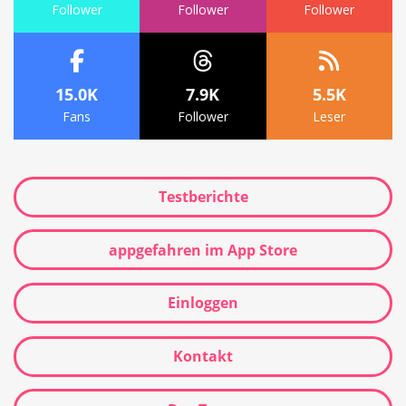
Follower
Follower
Follower
15.0K
7.9K
5.5K
Fans
Follower
Leser
Testberichte
appgefahren im App Store
Einloggen
Kontakt