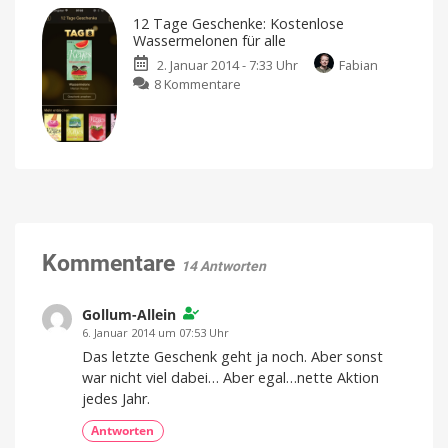
Geschenke:
12 Tage Geschenke: Kostenlose
Apple
Wassermelonen für alle
verschenkt
Single
2. Januar 2014 - 7:33 Uhr
Fabian
von
zu
8 Kommentare
Max
12
Herre
Tage
(MTV
Geschenke:
Ungplugged)
Kostenlose
Wassermelonen
für
alle
Kommentare
14 Antworten
Gollum-Allein
6. Januar 2014 um 07:53 Uhr
Das letzte Geschenk geht ja noch. Aber sonst
war nicht viel dabei… Aber egal…nette Aktion
jedes Jahr.
Antworten