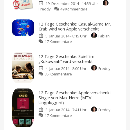
19. Dezember 2014 - 14:39 Uhr
zu
Freddy
49 Kommentare
Fällt
Apples
12 Tage Geschenke: Casual-Game Mr.
„12
Crab wird von Apple verschenkt
Tage
5. Januar 2014 - 8:15 Uhr
Fabian
Geschenke“
zu
17 Kommentare
dieses
12
Jahr
Tage
aus?
12 Tage Geschenke: Spielfilm
Geschenke:
„Kokowääh“ wird verschenkt
Casual-
4. Januar 2014 - 8:00 Uhr
Freddy
Game
zu
35 Kommentare
Mr.
12
Crab
Tage
wird
Geschenke:
von
12 Tage Geschenke: Apple verschenkt
Spielfilm
Apple
Single von Max Herre (MTV
„Kokowääh“
verschenkt
Ungplugged)
wird
3. Januar 2014 - 7:41 Uhr
Freddy
verschenkt
zu
17 Kommentare
12
Tage