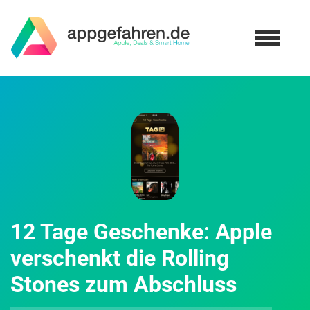
12 Tage Geschenke: Apple
verschenkt die Rolling
Stones zum Abschluss