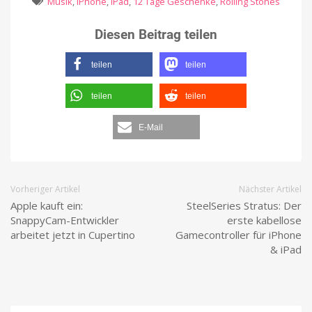
Musik
,
iPhone
,
iPad
,
12 Tage Geschenke
,
Rolling Stones
Diesen Beitrag teilen
teilen
teilen
teilen
teilen
E-Mail
Vorheriger Artikel
Nächster Artikel
Apple kauft ein:
SteelSeries Stratus: Der
SnappyCam-Entwickler
erste kabellose
arbeitet jetzt in Cupertino
Gamecontroller für iPhone
& iPad