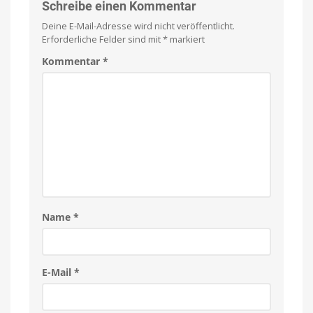
3er-
Schreibe einen Kommentar
Pack
Deine E-Mail-Adresse wird nicht veröffentlicht.
günstiger
Erforderliche Felder sind mit
*
markiert
Kompatibel
mit
eurer
Kommentar
*
Fritz!Box
Name
*
E-Mail
*