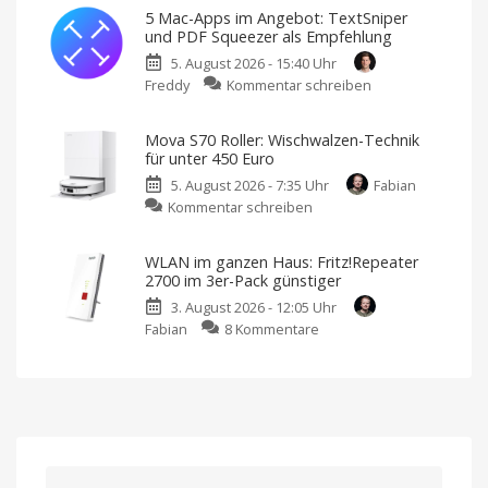
19,99
vorbei?
5 Mac-Apps im Angebot: TextSniper
Euro:
Große
und PDF Squeezer als Empfehlung
Rabatte
360-
gibt
es
5. August 2026 - 15:40 Uhr
Grad-
nicht
mehr
zu
Freddy
Kommentar schreiben
Überwachung
5
mit
Mac-
der
Mova S70 Roller: Wischwalzen-Technik
Apps
Blink
für unter 450 Euro
im
Mini
5. August 2026 - 7:35 Uhr
Fabian
Angebot:
Pan-
zu
Kommentar schreiben
TextSniper
Tilt
Mova
und
Kamera
S70
PDF
Kostet
WLAN im ganzen Haus: Fritz!Repeater
sonst
Roller:
Squeezer
39,99
2700 im 3er-Pack günstiger
Euro
Wischwalzen-
als
3. August 2026 - 12:05 Uhr
Technik
Empfehlung
zu
Fabian
8 Kommentare
für
Neue
Aktion
WLAN
unter
bei
BundleHunt
im
450
ganzen
Euro
Haus:
Endlich
ein
Fritz!Repeater
ordentlicher
Preis
2700
im