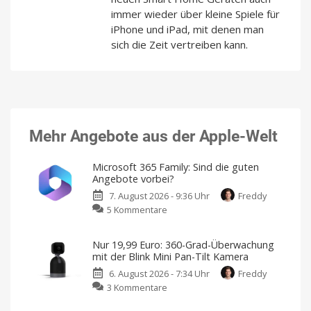
immer wieder über kleine Spiele für
iPhone und iPad, mit denen man
sich die Zeit vertreiben kann.
Mehr Angebote aus der Apple-Welt
Microsoft 365 Family: Sind die guten
Angebote vorbei?
7. August 2026 - 9:36 Uhr
Freddy
zu
5 Kommentare
Microsoft
365
Nur 19,99 Euro: 360-Grad-Überwachung
Family:
mit der Blink Mini Pan-Tilt Kamera
Sind
6. August 2026 - 7:34 Uhr
Freddy
die
zu
3 Kommentare
guten
Nur
Angebote