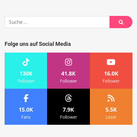
Suche
nach:
Suche
Folge uns auf Social Media
130K
41.8K
16.0K
Follower
Follower
Follower
15.0K
7.9K
5.5K
Fans
Follower
Leser