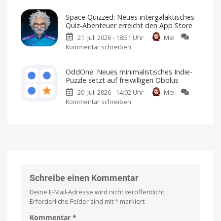
Don’t
Noir-
für
iPhone
Starve
Game
und
Space Quizzed: Neues intergalaktisches
iPad
Together:
landet
Quiz-Abenteuer erreicht den App Store
Kultiges
im
21. Juli 2026 - 18:51 Uhr
Mel
Multiplayer-
App
Kommentar schreiben
zu
Survival-
Store
Space
Game
Premium-
Spiel
Quizzed:
erscheint
mit
OddOne: Neues minimalistisches Indie-
Einmalkauf
Neues
im
Puzzle setzt auf freiwilligen Obolus
intergalaktisches
App
20. Juli 2026 - 14:02 Uhr
Mel
Quiz-
Store
Kommentar schreiben
zu
Abenteuer
Ich
habe
OddOne:
erreicht
es
bereits
Neues
den
angespielt
minimalistisches
App
Indie-
Store
Puzzle
Kostenlos
anspielen
setzt
und
per
auf
Einmalkauf
freischalten
freiwilligen
Schreibe einen Kommentar
Obolus
Deine E-Mail-Adresse wird nicht veröffentlicht.
Spielbar
auf
Erforderliche Felder sind mit
*
markiert
iPhones
und
iPads
Kommentar
*