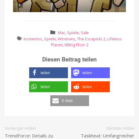
Mac
,
Spiele
,
Sale
kostenlos
,
Spiele
,
Windows
,
The Escapists 2
,
Lifeless
Planet
,
Killing Floor 2
Diesen Beitrag teilen
teilen
teilen
teilen
teilen
E-Mail
Vorheriger Artikel
Nächster Artikel
TrendForce: Details zu
Taskheat: Umfangreicher