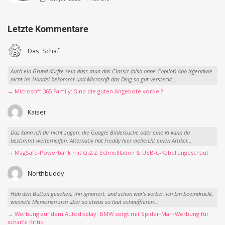
Letzte Kommentare
Das_Schaf
Auch ein Grund dürfte sein dass man das Classic (also ohne Copilot) Abo irgendwie
nicht im Handel bekommt und Microsoft das Ding so gut versteckt...
→ Microsoft 365 Family: Sind die guten Angebote vorbei?
Kaiser
Das kann ich dir nicht sagen, die Google Bildersuche oder eine KI kann da
bestimmt weiterhelfen. Alternativ hat Freddy hier vielleicht einen Artikel...
→ MagSafe-Powerbank mit Qi2.2, Schnellladen & USB-C-Kabel angeschaut
Northbuddy
Hab den Button gesehen, ihn ignoriert, und schon war‘s vorbei. Ich bin beeindruckt,
wieviele Menschen sich über so etwas so laut echauffieren...
→ Werbung auf dem Autodisplay: BMW sorgt mit Spider-Man-Werbung für
scharfe Kritik