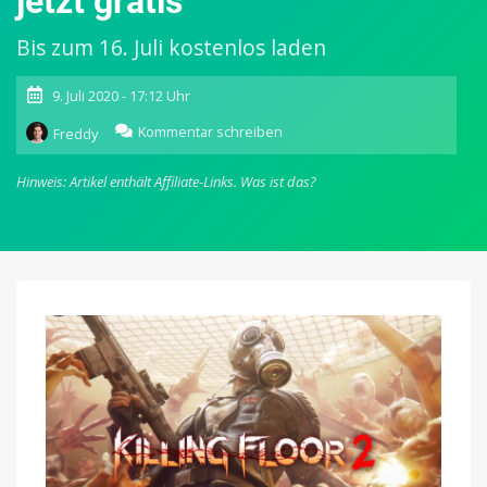
jetzt gratis
Bis zum 16. Juli kostenlos laden
9. Juli 2020 - 17:12 Uhr
zu
Kommentar schreiben
Freddy
Epic
Store:
Hinweis: Artikel enthält Affiliate-Links.
Was ist das?
Killing
Floor
2,
Lifeless
Planet
&
The
Escapists
2
für
Windows
jetzt
gratis