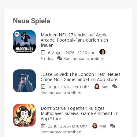
Neue Spiele
Madden NFL 27 landet auf Apple
Arcade: Football-Fans dürfen sich
freuen
6. August 2026 - 12:30 Uhr
zu
Freddy
Kommentar schreiben
Madden
NFL
„Case Solved: The London Files“: Neues
27
Crime Noir-Game landet im App Store
landet
30. Juli 2026 - 17:01 Uhr
Mel
auf
Kommentar schreiben
zu
Apple
„Case
Arcade:
Solved:
Football-
Don’t Starve Together: Kultiges
The
Fans
Multiplayer-Survival-Game erscheint im
London
dürfen
App Store
Files“:
sich
23. Juli 2026 - 8:10 Uhr
Mel
Neues
freuen
Kommentar schreiben
zu
Crime
American
Football