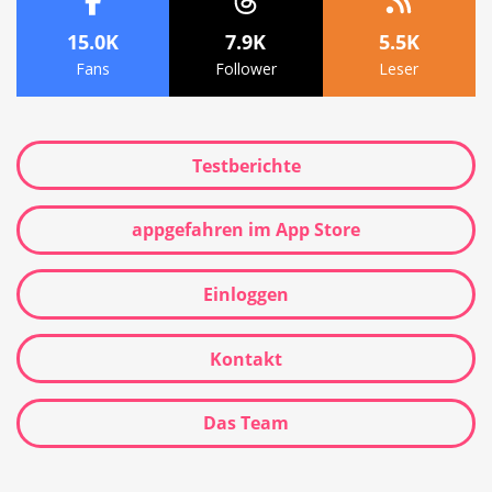
15.0K
7.9K
5.5K
Fans
Follower
Leser
Testberichte
appgefahren im App Store
Einloggen
Kontakt
Das Team