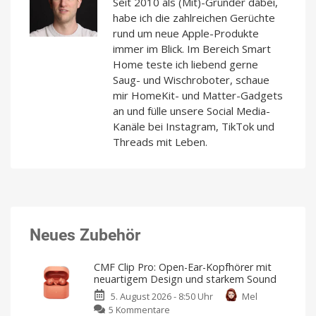
Seit 2010 als (Mit)-Gründer dabei,
habe ich die zahlreichen Gerüchte
rund um neue Apple-Produkte
immer im Blick. Im Bereich Smart
Home teste ich liebend gerne
Saug- und Wischroboter, schaue
mir HomeKit- und Matter-Gadgets
an und fülle unsere Social Media-
Kanäle bei Instagram, TikTok und
Threads mit Leben.
Neues Zubehör
CMF Clip Pro: Open-Ear-Kopfhörer mit
neuartigem Design und starkem Sound
5. August 2026 - 8:50 Uhr
Mel
zu
5 Kommentare