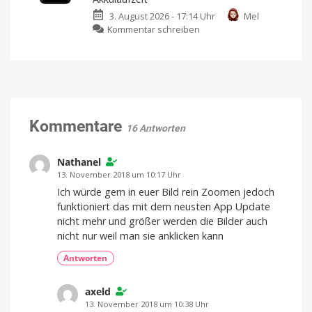
Ladegeräte
Geräuschunterdr
3. August 2026 - 17:14 Uhr
Mel
für
und
zu
Kommentar schreiben
die
integrierter
Laifen
ganze
Aufzeichnung
P3:
Welt
Für
Creator,
Neuer
Inklusive
die
austauschbarer
guten
kompakter
Netzstecker
Ton
wollen
Reise-
Rasierer
mit
Kommentare
16 Antworten
bis
zu
100
Nathanel
Minuten
13. November 2018 um 10:17 Uhr
Akkulaufzeit
Ich würde gern in euer Bild rein Zoomen jedoch
In
funktioniert das mit dem neusten App Update
vier
Farbvarianten
nicht mehr und größer werden die Bilder auch
erhältlich
nicht nur weil man sie anklicken kann
Antworten
axeld
13. November 2018 um 10:38 Uhr