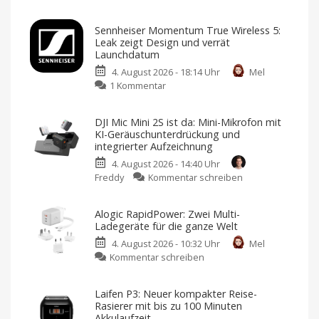
CMF
Clip
Sennheiser Momentum True Wireless 5:
Pro:
Leak zeigt Design und verrät
Open-
Launchdatum
Ear-
4. August 2026 - 18:14 Uhr
Mel
Kopfhörer
zu
1 Kommentar
mit
Sennheiser
neuartigem
Momentum
Design
DJI Mic Mini 2S ist da: Mini-Mikrofon mit
True
und
KI-Geräuschunterdrückung und
Wireless
starkem
integrierter Aufzeichnung
5:
Sound
4. August 2026 - 14:40 Uhr
Leak
Klare
Gespräche
zu
Freddy
Kommentar schreiben
zeigt
dank
DJI
VPU-
Design
gestützter
Mic
Clear
und
Voice
Alogic RapidPower: Zwei Multi-
Mini
Technology
verrät
Ladegeräte für die ganze Welt
2S
Launchdatum
4. August 2026 - 10:32 Uhr
Mel
ist
Stabiler
Preis
zu
Kommentar schreiben
da:
und
frische
Alogic
Mini-
Farben
RapidPower:
Mikrofon
Laifen P3: Neuer kompakter Reise-
Zwei
mit
Rasierer mit bis zu 100 Minuten
Multi-
KI-
Akkulaufzeit