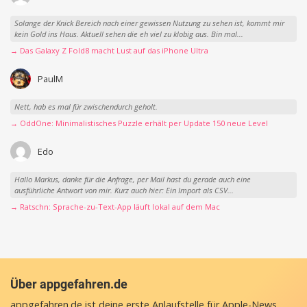
Solange der Knick Bereich nach einer gewissen Nutzung zu sehen ist, kommt mir
kein Gold ins Haus. Aktuell sehen die eh viel zu klobig aus. Bin mal...
→ Das Galaxy Z Fold8 macht Lust auf das iPhone Ultra
PaulM
Nett, hab es mal für zwischendurch geholt.
→ OddOne: Minimalistisches Puzzle erhält per Update 150 neue Level
Edo
Hallo Markus, danke für die Anfrage, per Mail hast du gerade auch eine
ausführliche Antwort von mir. Kurz auch hier: Ein Import als CSV...
→ Ratschn: Sprache-zu-Text-App läuft lokal auf dem Mac
Über appgefahren.de
appgefahren.de ist deine erste Anlaufstelle für Apple-News,