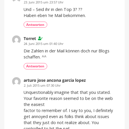
23. Juni 2015 um 23:57 Uhr
Und – Seid ihr in den Top 3? ??
Haben eben ’ne Mail bekommen.
Antworten
Torret
24. Juni 2015 um 01:40 Uhr
Die Zahlen in der Mail können doch nur Blogs
schaffen. ^^
Antworten
arturo jose ancona garcia lopez
2. Juli 2015 um 07:30 Uhr
Unquestionably imagine that that you stated.
Your favorite reason seemed to be on the web
the easiest
factor to remember of. I say to you, I definitely
get annoyed even as folks think about issues
that they just do not realize about. You
controlled to hit the nail