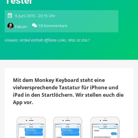
Tester
9. Juni 2015 - 20:15 Uhr
zu
59 Kommentare
Fabian
Monkey
Keyboard:
Hinweis: Artikel enthält Affiliate-Links.
Was ist das?
Praktische
App
zum
Teilen
von
Inhalten
sucht
Mit dem Monkey Keyboard steht eine
Beta-
vielversprechende Tastatur für iPhone und
Tester
iPad in den Startlöchern. Wir stellen euch die
App vor.