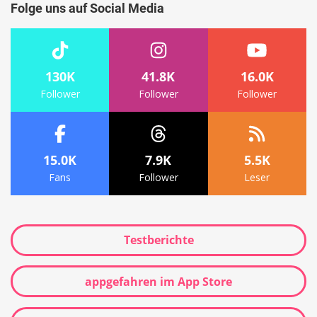
Folge uns auf Social Media
130K
41.8K
16.0K
Follower
Follower
Follower
15.0K
7.9K
5.5K
Fans
Follower
Leser
Testberichte
appgefahren im App Store