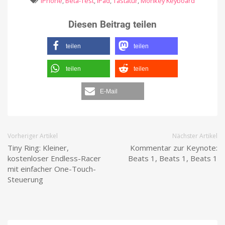
iPhone
,
Beta-Test
,
iPad
,
Tastatur
,
Monkey Keyboard
Diesen Beitrag teilen
teilen
teilen
teilen
teilen
E-Mail
Vorheriger Artikel
Nächster Artikel
Tiny Ring: Kleiner,
Kommentar zur Keynote:
kostenloser Endless-Racer
Beats 1, Beats 1, Beats 1
mit einfacher One-Touch-
Steuerung