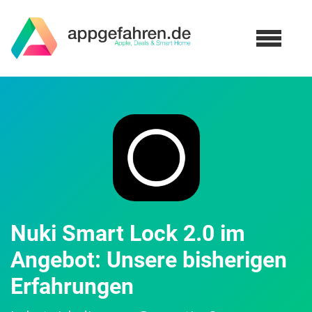
Nuki Smart Lock 2.0 im
Angebot: Unsere bisherigen
Erfahrungen