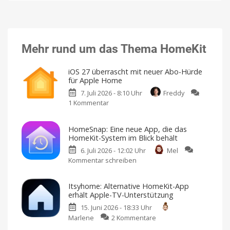
Mehr rund um das Thema HomeKit
iOS 27 überrascht mit neuer Abo-Hürde
für Apple Home
7. Juli 2026 - 8:10 Uhr
Freddy
1 Kommentar
zu
iOS
27
HomeSnap: Eine neue App, die das
überrascht
HomeKit-System im Blick behält
mit
6. Juli 2026 - 12:02 Uhr
Mel
neuer
Kommentar schreiben
zu
Abo-
HomeSnap:
Hürde
Eine
für
Itsyhome: Alternative HomeKit-App
neue
Apple
erhält Apple-TV-Unterstützung
App,
Home
15. Juni 2026 - 18:33 Uhr
die
Neue
Funktionen
zu
Marlene
2 Kommentare
das
an
Abo
Itsyhome:
HomeKit-
geknüpft