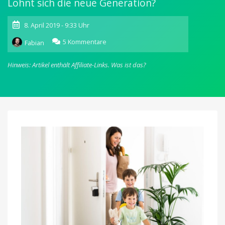
Lohnt sich die neue Generation?
8. April 2019 - 9:33 Uhr
zu
5 Kommentare
Fabian
Nuki
Smart
Hinweis: Artikel enthält Affiliate-Links.
Was ist das?
Lock
2.0
im
Angebot:
Unsere
bisherigen
Erfahrungen