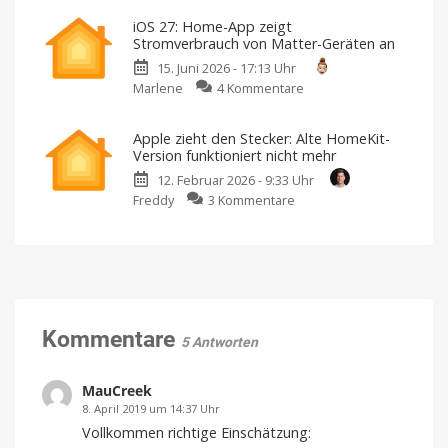
Alternative
System
iOS 27: Home-App zeigt
HomeKit-
im
Stromverbrauch von Matter-Geräten an
App
Blick
15. Juni 2026 - 17:13 Uhr
erhält
behält
zu
Marlene
4 Kommentare
Apple-
Inklusive
Widgets
iOS
TV-
für
einen
27:
Unterstützung
schnellen
Apple zieht den Stecker: Alte HomeKit-
Überblick
Home-
Für
Version funktioniert nicht mehr
einmalig
App
14,99
Euro
12. Februar 2026 - 9:33 Uhr
zeigt
erhältlich
zu
Freddy
3 Kommentare
Stromverbrauch
Apple
von
zieht
Matter-
den
Geräten
Stecker:
an
Alte
Support
für
HomeKit-
Matter
1.3-
Version
Kommentare
Funktionalitäten
5 Antworten
funktioniert
nicht
mehr
MauCreek
Jetzt
8. April 2019 um 14:37 Uhr
das
Update
Vollkommen richtige Einschätzung:
installieren