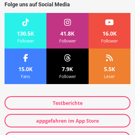
Folge uns auf Social Media
130.5K
41.8K
16.0K
Follower
Follower
Follower
15.0K
7.9K
5.5K
Fans
Follower
Leser
Testberichte
appgefahren im App Store