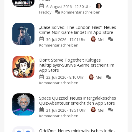
6. August 2026 - 12:30 Uhr
zu
Freddy
Kommentar schreiben
Madden
NFL
„Case Solved: The London Files“: Neues
27
Crime Noir-Game landet im App Store
landet
30. Juli 2026 - 17:01 Uhr
Mel
auf
Kommentar schreiben
zu
Apple
„Case
Arcade:
Solved:
Football-
Don’t Starve Together: Kultiges
The
Fans
Multiplayer-Survival-Game erscheint im
London
dürfen
App Store
Files“:
sich
23. Juli 2026 - 8:10 Uhr
Mel
Neues
freuen
Kommentar schreiben
zu
Crime
American
Football
Don’t
Noir-
für
iPhone
Starve
Game
und
Space Quizzed: Neues intergalaktisches
iPad
Together:
landet
Quiz-Abenteuer erreicht den App Store
Kultiges
im
21. Juli 2026 - 18:51 Uhr
Mel
Multiplayer-
App
Kommentar schreiben
zu
Survival-
Store
Space
Game
Premium-
Spiel
Quizzed:
erscheint
mit
OddOne: Neues minimalistisches Indie-
Einmalkauf