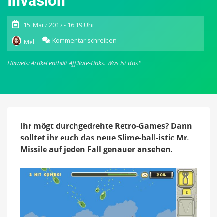
Invasion
15. März 2017 - 16:19 Uhr
zu
Kommentar schreiben
Mel
Slime-
ball-
Hinweis: Artikel enthält Affiliate-Links.
Was ist das?
istic
Mr.
Missile:
Retro-
Arcade-
Game
um
Ihr mögt durchgedrehte Retro-Games? Dann
eine
solltet ihr euch das neue Slime-ball-istic Mr.
verrückte
Missile auf jeden Fall genauer ansehen.
Schleimball-
Invasion