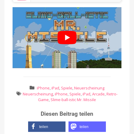
iPhone
,
iPad
,
Spiele
,
Neuerscheinung
Neuerscheinung
,
iPhone
,
Spiele
,
iPad
,
Arcade
,
Retro-
Game
,
Slime-ball-istic Mr. Missile
Diesen Beitrag teilen
teilen
teilen