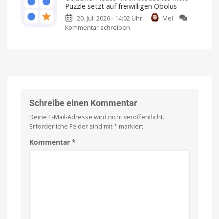
Neues
im
Puzzle setzt auf freiwilligen Obolus
intergalaktisches
App
20. Juli 2026 - 14:02 Uhr
Mel
Quiz-
Store
Kommentar schreiben
zu
Abenteuer
Ich
habe
OddOne:
erreicht
es
bereits
Neues
den
angespielt
minimalistisches
App
Indie-
Store
Puzzle
Kostenlos
anspielen
setzt
und
per
auf
Einmalkauf
freischalten
freiwilligen
Schreibe einen Kommentar
Obolus
Deine E-Mail-Adresse wird nicht veröffentlicht.
Spielbar
auf
Erforderliche Felder sind mit
*
markiert
iPhones
und
iPads
Kommentar
*