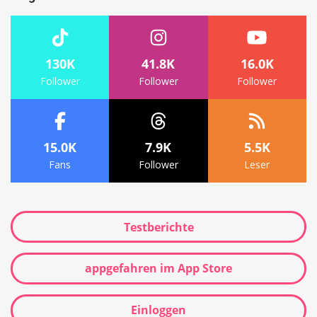
130K
41.8K
16.0K
Follower
Follower
Follower
15.0K
7.9K
5.5K
Fans
Follower
Leser
Testberichte
appgefahren im App Store
Einloggen