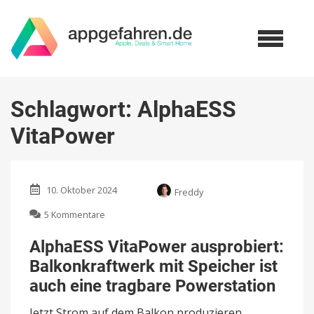
Schlagwort:
AlphaESS
VitaPower
10. Oktober 2024
Freddy
zu
5 Kommentare
AlphaESS
VitaPower
AlphaESS VitaPower ausprobiert:
ausprobiert:
Balkonkraftwerk mit Speicher ist
Balkonkraftwerk
mit
auch eine tragbare Powerstation
Speicher
ist
Jetzt Strom auf dem Balkon produzieren