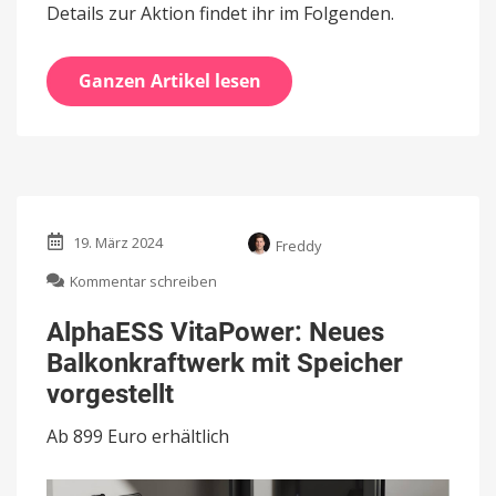
Details zur Aktion findet ihr im Folgenden.
Ganzen Artikel lesen
19. März 2024
Freddy
zu
Kommentar schreiben
AlphaESS
VitaPower:
AlphaESS VitaPower: Neues
Neues
Balkonkraftwerk mit Speicher
Balkonkraftwerk
mit
vorgestellt
Speicher
vorgestellt
Ab 899 Euro erhältlich