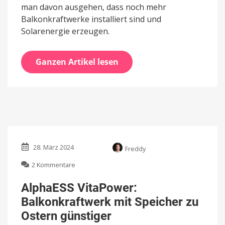
man davon ausgehen, dass noch mehr
Balkonkraftwerke installiert sind und
Solarenergie erzeugen.
Ganzen Artikel lesen
28. März 2024
Freddy
zu
2 Kommentare
AlphaESS
VitaPower:
AlphaESS VitaPower:
Balkonkraftwerk
Balkonkraftwerk mit Speicher zu
mit
Speicher
Ostern günstiger
zu