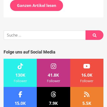
Ganzen Artikel lesen
Suche
nach:
Suche
Folge uns auf Social Media
130K
41.8K
16.0K
Follower
Follower
Follower
15.0K
7.9K
5.5K