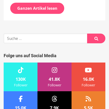
Ganzen Artikel lesen
Suche
nach:
Suche
Folge uns auf Social Media
130K
41.8K
16.0K
Follower
Follower
Follower
15.0K
7.9K
5.5K