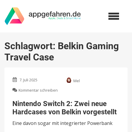
Schlagwort:
Belkin Gaming
Travel Case
7. Juli 2025
Mel
zu
Kommentar schreiben
Nintendo
Switch
Nintendo Switch 2: Zwei neue
2:
Hardcases von Belkin vorgestellt
Zwei
neue
Eine davon sogar mit integrierter Powerbank
Hardcases
von