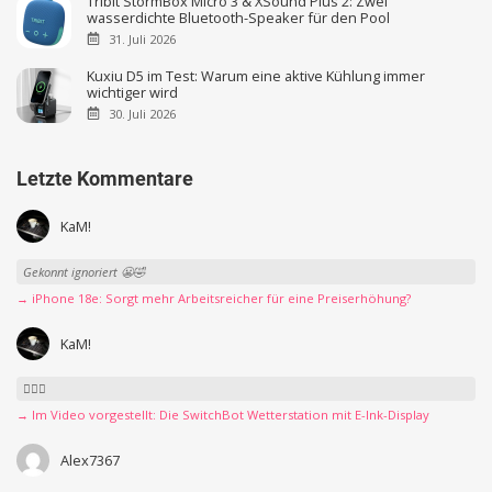
Tribit StormBox Micro 3 & XSound Plus 2: Zwei
wasserdichte Bluetooth-Speaker für den Pool
31. Juli 2026
Kuxiu D5 im Test: Warum eine aktive Kühlung immer
wichtiger wird
30. Juli 2026
Letzte Kommentare
KaM!
Gekonnt ignoriert 😬🤣
→ iPhone 18e: Sorgt mehr Arbeitsreicher für eine Preiserhöhung?
KaM!
👍🏻🤣
→ Im Video vorgestellt: Die SwitchBot Wetterstation mit E-Ink-Display
Alex7367