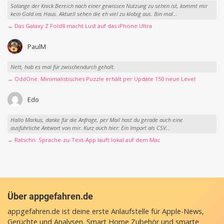
Solange der Knick Bereich nach einer gewissen Nutzung zu sehen ist, kommt mir
kein Gold ins Haus. Aktuell sehen die eh viel zu klobig aus. Bin mal...
→ Das Galaxy Z Fold8 macht Lust auf das iPhone Ultra
PaulM
Nett, hab es mal für zwischendurch geholt.
→ OddOne: Minimalistisches Puzzle erhält per Update 150 neue Level
Edo
Hallo Markus, danke für die Anfrage, per Mail hast du gerade auch eine
ausführliche Antwort von mir. Kurz auch hier: Ein Import als CSV...
→ Ratschn: Sprache-zu-Text-App läuft lokal auf dem Mac
Über appgefahren.de
appgefahren.de ist deine erste Anlaufstelle für Apple-News,
Gerüchte und Analysen. Smart Home Zubehör und smarte