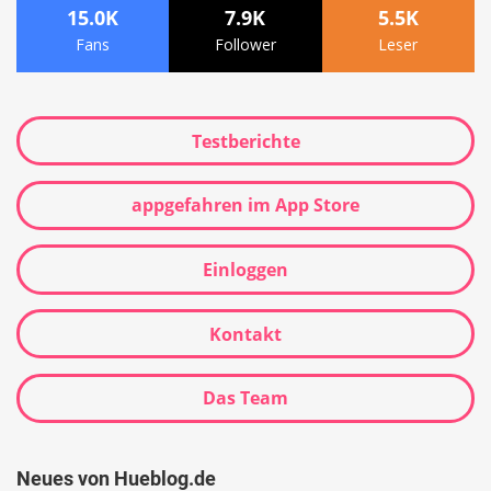
15.0K
7.9K
5.5K
Fans
Follower
Leser
Testberichte
appgefahren im App Store
Einloggen
Kontakt
Das Team
Neues von Hueblog.de