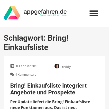
Schlagwort:
Bring!
Einkaufsliste
8. Februar 2018
Freddy
zu
4 Kommentare
Bring!
Einkaufsliste
Bring! Einkaufsliste integriert
integriert
Angebote und Prospekte
Angebote
und
Per Update liefert die Bring! Einkaufsliste
Prospekte
neue Funktionen aus. Das ist neu.