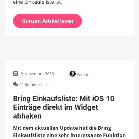
eine Einkaufsliste ist.
Ganzen Artikel lesen
9. November 2016
Fabian
zu
11 Kommentare
Bring
Einkaufsliste:
Bring Einkaufsliste: Mit iOS 10
Mit
Einträge direkt im Widget
iOS
10
abhaken
Einträge
direkt
Mit dem aktuellen Update hat die Bring
im
Einkaufsliste eine sehr interessante Funktion
Widget