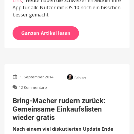
Link
). Heute haben die Schweizer Entwickler ihre
App für alle Nutzer mit iOS 10 noch ein bisschen
besser gemacht.
Ganzen Artikel lesen
1. September 2014
Fabian
zu
12 Kommentare
Bring-
Macher
Bring-Macher rudern zurück:
rudern
Gemeinsame Einkaufslisten
zurück:
Gemeinsame
wieder gratis
Einkaufslisten
wieder
Nach einem viel diskutierten Update Ende
gratis