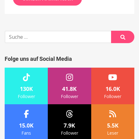
Suche
nach:
Suche
Folge uns auf Social Media
130K
41.8K
16.0K
Follower
Follower
Follower
15.0K
7.9K
5.5K
Fans
Follower
Leser