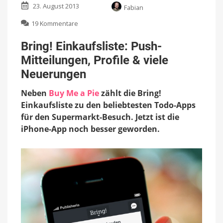
23. August 2013
Fabian
zu
19 Kommentare
Bring!
Einkaufsliste:
Bring! Einkaufsliste: Push-
Push-
Mitteilungen, Profile & viele
Mitteilungen,
Profile
Neuerungen
&
viele
Neben
Buy Me a Pie
zählt die Bring!
Neuerungen
Einkaufsliste zu den beliebtesten Todo-Apps
für den Supermarkt-Besuch. Jetzt ist die
iPhone-App noch besser geworden.