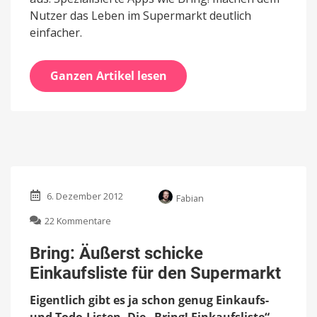
Nutzer das Leben im Supermarkt deutlich
einfacher.
Ganzen Artikel lesen
6. Dezember 2012
Fabian
zu
22 Kommentare
Bring:
Äußerst
Bring: Äußerst schicke
schicke
Einkaufsliste für den Supermarkt
Einkaufsliste
für
Eigentlich gibt es ja schon genug Einkaufs-
den
Supermarkt
und Todo-Listen. Die „Bring! Einkaufsliste“