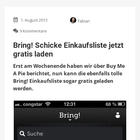
1. August 2013
Fabian
zu
9 Kommentare
Bring!
Schicke
Bring! Schicke Einkaufsliste jetzt
Einkaufsliste
gratis laden
jetzt
gratis
Erst am Wochenende haben wir über Buy Me
laden
A Pie berichtet, nun kann die ebenfalls tolle
Bring! Einkaufsliste sogar gratis geladen
werden.