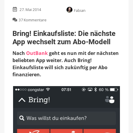
27. Mai 2014
Fabian
zu
37 Kommentare
Bring!
Einkaufsliste:
Bring! Einkaufsliste: Die nächste
Die
App wechselt zum Abo-Modell
nächste
App
Nach
OutBank
geht es nun mit der nächsten
wechselt
zum
beliebten App weiter. Auch Bring!
Abo-
Einkaufsliste will sich zukünftig per Abo
Modell
finanzieren.