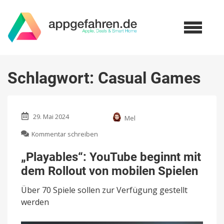
Schlagwort:
Casual Games
29. Mai 2024
Mel
zu
Kommentar schreiben
„Playables“:
YouTube
„Playables“: YouTube beginnt mit
beginnt
dem Rollout von mobilen Spielen
mit
dem
Über 70 Spiele sollen zur Verfügung gestellt
Rollout
von
werden
mobilen
Spielen