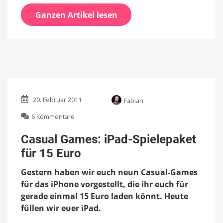
Ganzen Artikel lesen
20. Februar 2011
Fabian
zu
6 Kommentare
Casual
Games:
Casual Games: iPad-Spielepaket
iPad-
für 15 Euro
Spielepaket
für
Gestern haben wir euch neun Casual-Games
15
Euro
für das iPhone vorgestellt, die ihr euch für
gerade einmal 15 Euro laden könnt. Heute
füllen wir euer iPad.