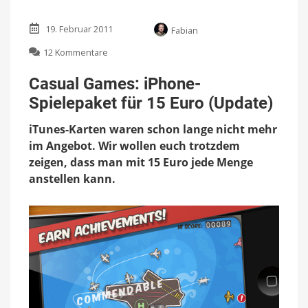
19. Februar 2011
Fabian
zu
12 Kommentare
Casual
Games:
Casual Games: iPhone-
iPhone-
Spielepaket für 15 Euro (Update)
Spielepaket
für
iTunes-Karten waren schon lange nicht mehr
15
Euro
im Angebot. Wir wollen euch trotzdem
(Update)
zeigen, dass man mit 15 Euro jede Menge
anstellen kann.