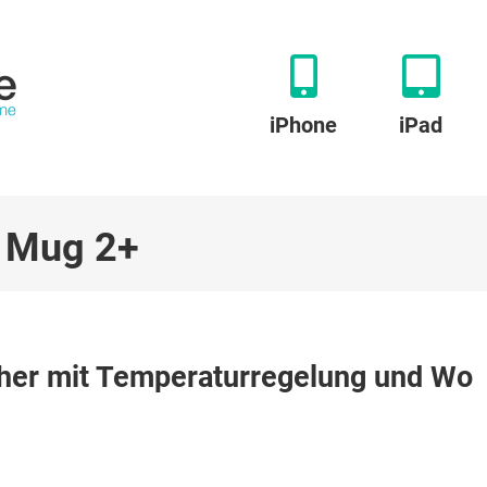
iPhone
iPad
l Mug 2+
mber
her mit Temperaturregelung und Wo
avel
ug
:
isebecher
t