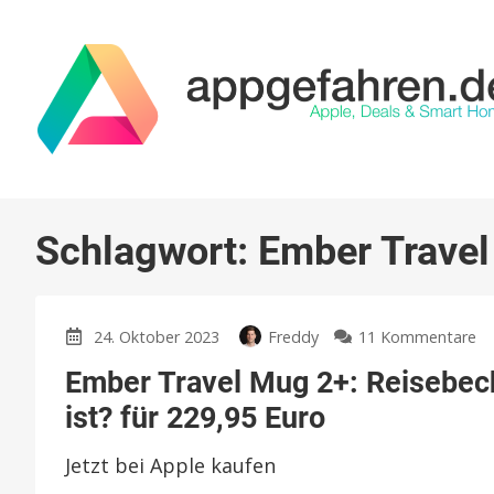
Schlagwort:
Ember Trave
zu
24. Oktober 2023
Freddy
11 Kommentare
E
Ember Travel Mug 2+: Reisebec
Tr
M
ist? für 229,95 Euro
2+
Re
Jetzt bei Apple kaufen
mi