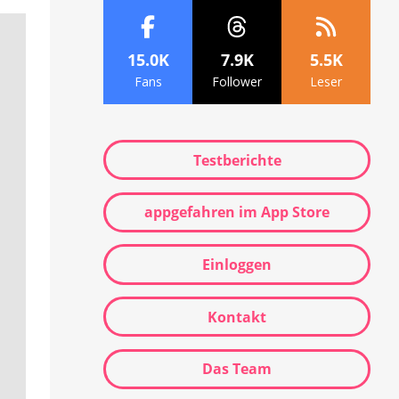
15.0K
7.9K
5.5K
Fans
Follower
Leser
Testberichte
appgefahren im App Store
Einloggen
Kontakt
Das Team