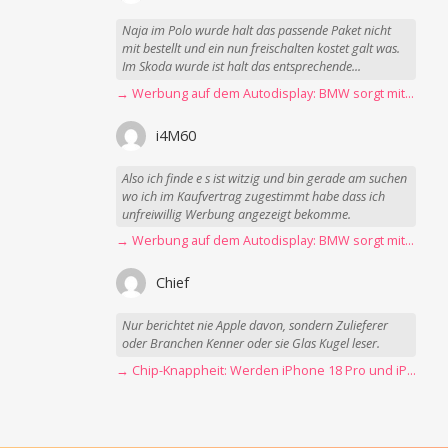
Naja im Polo wurde halt das passende Paket nicht
mit bestellt und ein nun freischalten kostet galt was.
Im Skoda wurde ist halt das entsprechende...
→ Werbung auf dem Autodisplay: BMW sorgt mit Spider-Man-Werbung für scharfe Kritik
i4M60
Also ich finde e s ist witzig und bin gerade am suchen
wo ich im Kaufvertrag zugestimmt habe dass ich
unfreiwillig Werbung angezeigt bekomme.
→ Werbung auf dem Autodisplay: BMW sorgt mit Spider-Man-Werbung für scharfe Kritik
Chief
Nur berichtet nie Apple davon, sondern Zulieferer
oder Branchen Kenner oder sie Glas Kugel leser.
→ Chip-Knappheit: Werden iPhone 18 Pro und iPhone Ultra rechtzeitig fertig?