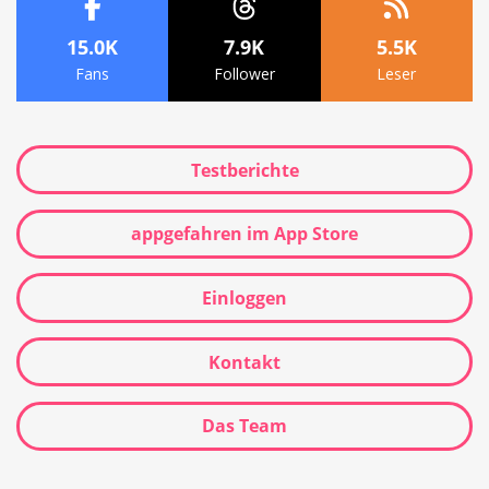
15.0K
7.9K
5.5K
Fans
Follower
Leser
Testberichte
appgefahren im App Store
Einloggen
Kontakt
Das Team