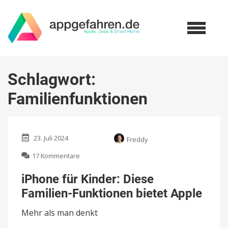
Schlagwort:
Familienfunktionen
23. Juli 2024
Freddy
zu
17 Kommentare
iPhone
für
iPhone für Kinder: Diese
Kinder:
Familien-Funktionen bietet Apple
Diese
Familien-
Mehr als man denkt
Funktionen
bietet