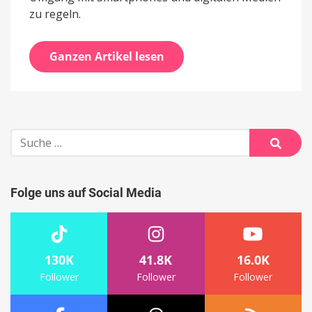
zu regeln.
Ganzen Artikel lesen
Suche
nach:
Suche
Folge uns auf Social Media
130K
41.8K
16.0K
Follower
Follower
Follower