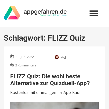
Schlagwort:
FLIZZ Quiz
13. Juni 2022
Mel
zu
2 Kommentare
FLIZZ
Quiz:
FLIZZ Quiz: Die wohl beste
Die
Alternative zur Quizduell-App?
wohl
beste
Kostenlos mit einmaligem In-App-Kauf
Alternative
zur
Quizduell-
App?