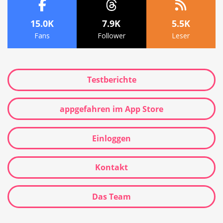
15.0K
7.9K
5.5K
Fans
Follower
Leser
Testberichte
appgefahren im App Store
Einloggen
Kontakt
Das Team