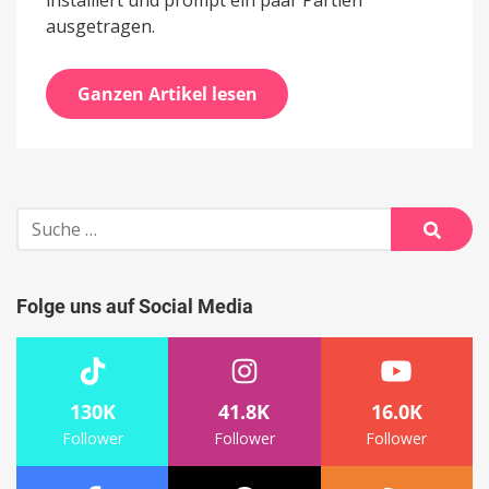
installiert und prompt ein paar Partien
ausgetragen.
Ganzen Artikel lesen
Suche
nach:
Suche
Folge uns auf Social Media
130K
41.8K
16.0K
Follower
Follower
Follower