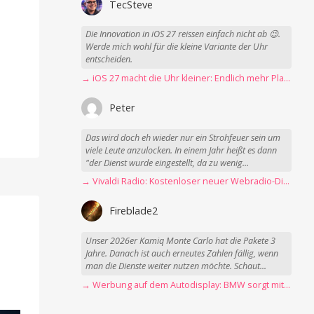
TecSteve
Die Innovation in iOS 27 reissen einfach nicht ab 😉.
Werde mich wohl für die kleine Variante der Uhr
entscheiden.
→ iOS 27 macht die Uhr kleiner: Endlich mehr Platz fürs Hintergrundbild
Peter
Das wird doch eh wieder nur ein Strohfeuer sein um
viele Leute anzulocken. In einem Jahr heißt es dann
"der Dienst wurde eingestellt, da zu wenig...
→ Vivaldi Radio: Kostenloser neuer Webradio-Dienst mit Fokus auf Datenschutz
Fireblade2
Unser 2026er Kamiq Monte Carlo hat die Pakete 3
Jahre. Danach ist auch erneutes Zahlen fällig, wenn
man die Dienste weiter nutzen möchte. Schaut...
→ Werbung auf dem Autodisplay: BMW sorgt mit Spider-Man-Werbung für scharfe Kritik