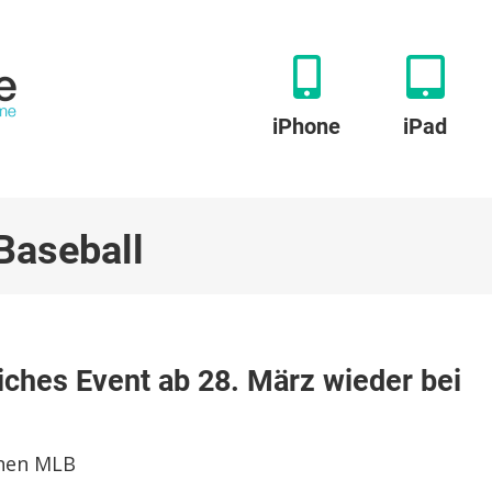
iPhone
iPad
Baseball
iches Event ab 28. März wieder bei
ches
chen MLB