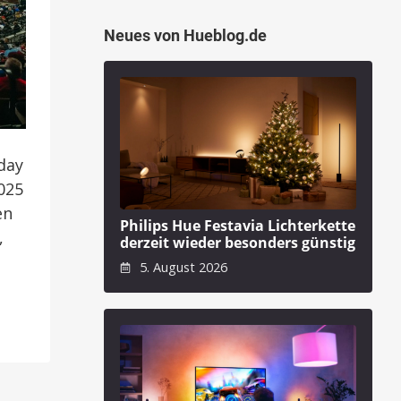
Neues von Hueblog.de
day
025
en
Philips Hue Festavia Lichterkette
,
derzeit wieder besonders günstig
5. August 2026