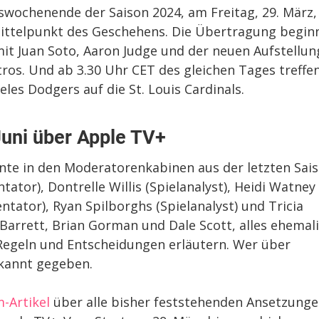
gswochenende der Saison 2024, am Freitag, 29. März,
Mittelpunkt des Geschehens. Die Übertragung begin
it Juan Soto, Aaron Judge und der neuen Aufstellun
os. Und ab 3.30 Uhr CET des gleichen Tages treffe
les Dodgers auf die St. Louis Cardinals.
Juni über Apple TV+
ente in den Moderatorenkabinen aus der letzten Sai
or), Dontrelle Willis (Spielanalyst), Heidi Watney
ntator), Ryan Spilborghs (Spielanalyst) und Tricia
 Barrett, Brian Gorman und Dale Scott, alles ehemal
Regeln und Entscheidungen erläutern. Wer über
ekannt gegeben.
-Artikel
über alle bisher feststehenden Ansetzung