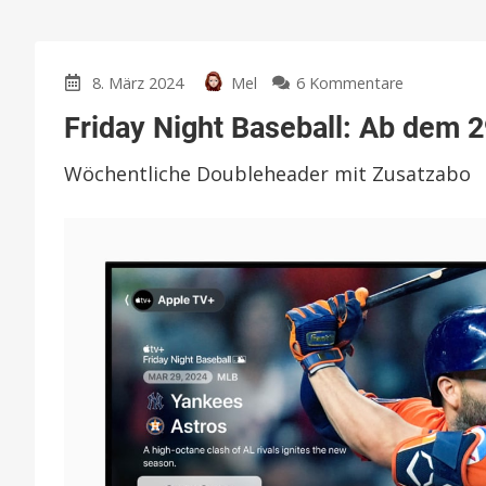
zu
8. März 2024
Mel
6 Kommentare
Friday
Friday Night Baseball: Ab dem 
Night
Baseball:
Wöchentliche Doubleheader mit Zusatzabo
Ab
dem
29.
März
wieder
auf
Apple
TV+