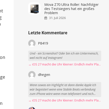
Mova Z70 Ultra Roller: Nachfolger
des Testsiegers hat ein großes
nt
Problem
g
31. Juli 2026
n
Letzte Kommentare
P8419
Und - ein Screenshot? Oder bin ich ein Untermensch,
son
weil nicht auf Instagram!
→ iOS 27 macht die Uhr kleiner: Endlich mehr Platz fürs Hintergrundbild
dhegen
ige
Wenn sowas ein Highlight ist dann danke Apple Ich
wär begeistert wenn eine Stabile Beats verbindung
zum iPhone wäre wenn man telefoniert und nich...
→ iOS 27 macht die Uhr kleiner: Endlich mehr Platz fürs Hintergrundbild
en