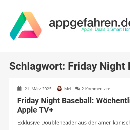
Schlagwort:
Friday Night 
zu
21. März 2025
Mel
2 Kommentare
Friday
Friday Night Baseball: Wöchentl
Night
Baseball:
Apple TV+
Wöchentli
Event
Exklusive Doubleheader aus der amerikanis
ab