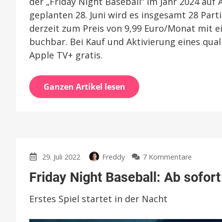
der „Friday Night Baseball“ im Jahr 2024 auf
geplanten 28. Juni wird es insgesamt 28 Par
derzeit zum Preis von 9,99 Euro/Monat mit e
buchbar. Bei Kauf und Aktivierung eines qua
Apple TV+ gratis.
Ganzen Artikel lesen
zu
29. Juli 2022
Freddy
7 Kommentare
Friday
Friday Night Baseball: Ab sofor
Night
Baseball:
Erstes Spiel startet in der Nacht
Ab
sofort
auch