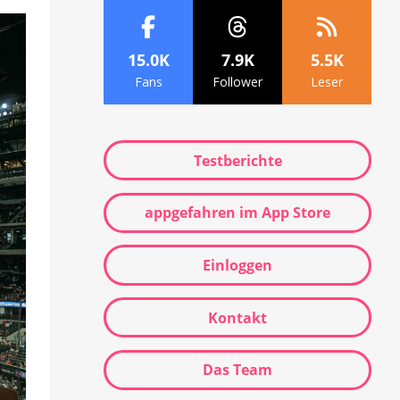
15.0K
7.9K
5.5K
Fans
Follower
Leser
Testberichte
appgefahren im App Store
Einloggen
Kontakt
Das Team