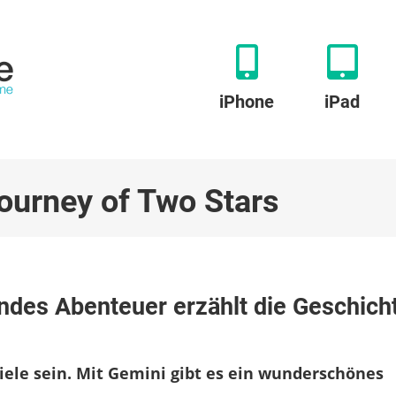
iPhone
iPad
ourney of Two Stars
zu
emini:
endes Abenteuer erzählt die Geschich
nteraktives,
entspannendes
Abenteuer
rzählt
ele sein. Mit Gemini gibt es ein wunderschönes
ie