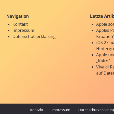
Navigation
Letzte Arti
Kontakt
Apple so
Impressum
Apples P
Datenschutzerklärung
Kroatien“
iOS 27 ma
Hintergr
Apple un
„Kairo“
Vivaldi 
auf Date
Kontakt
Impressum
Datenschutzerklärun