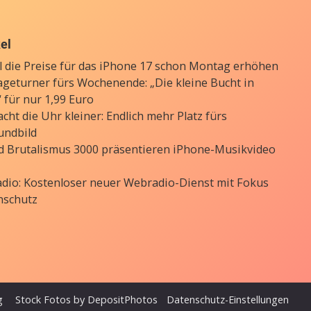
kel
ll die Preise für das iPhone 17 schon Montag erhöhen
ageturner fürs Wochenende: „Die kleine Bucht in
 für nur 1,99 Euro
cht die Uhr kleiner: Endlich mehr Platz fürs
undbild
d Brutalismus 3000 präsentieren iPhone-Musikvideo
Radio: Kostenloser neuer Webradio-Dienst mit Fokus
nschutz
g
Stock Fotos by DepositPhotos
Datenschutz-Einstellungen