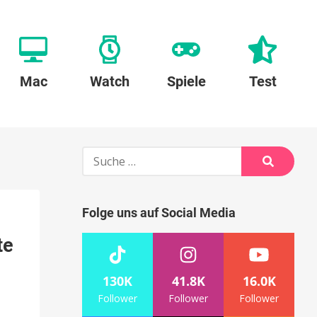
Mac
Watch
Spiele
Test
Suche
nach:
Suche
Folge uns auf Social Media
te
130K
41.8K
16.0K
Follower
Follower
Follower