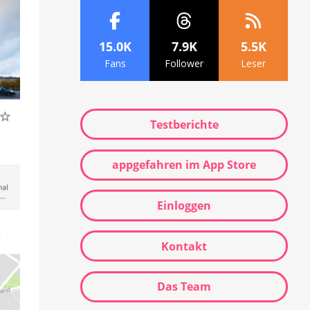
15.0K
7.9K
5.5K
Fans
Follower
Leser
Testberichte
appgefahren im App Store
Einloggen
Kontakt
Das Team