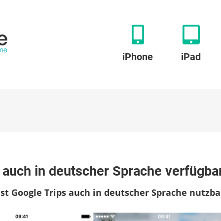
iPhone
iPad
zu
Reiseplaner
t auch in deutscher Sprache verfügba
„Google
Trips“
ist Google Trips auch in deutscher Sprache nutzba
jetzt
auch
in