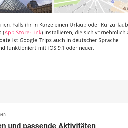
en. Falls ihr in Kürze einen Urlaub oder Kurzurlau
 (
App Store-Link
) installieren, die sich vornehmlich 
pdate ist Google Trips auch in deutscher Sprache
d funktioniert mit iOS 9.1 oder neuer.
zu
ben
Google
en und passende Aktivitäten
Trips: