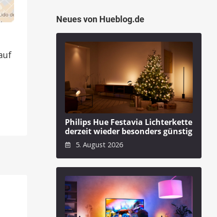
Neues von Hueblog.de
b
auf
Philips Hue Festavia Lichterkette
derzeit wieder besonders günstig
5. August 2026