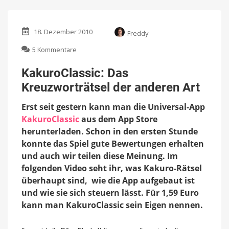
18. Dezember 2010
Freddy
zu
5 Kommentare
KakuroClassic:
Das
KakuroClassic: Das
Kreuzworträtsel
Kreuzworträtsel der anderen Art
der
anderen
Erst seit gestern kann man die Universal-App
Art
KakuroClassic
aus dem App Store
herunterladen. Schon in den ersten Stunde
konnte das Spiel gute Bewertungen erhalten
und auch wir teilen diese Meinung. Im
folgenden Video seht ihr, was Kakuro-Rätsel
überhaupt sind, wie die App aufgebaut ist
und wie sie sich steuern lässt. Für 1,59 Euro
kann man KakuroClassic sein Eigen nennen.