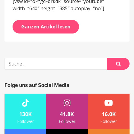
[vsw id=“oPfgcFbrkdk“ source=“youtube“
width=“640″ height=“385″ autoplay=“no“]
Ganzen Artikel lesen
Suche
nach:
Suche
Folge uns auf Social Media
130K
41.8K
16.0K
Follower
Follower
Follower