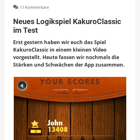
zu
11 Kommentare
Neues
Logikspiel
Neues Logikspiel KakuroClassic
KakuroClassic
im Test
im
Test
Erst gestern haben wir euch das Spiel
KakuroClassic in einem kleinen Video
vorgestellt. Heute fassen wir nochmals die
Stärken und Schwächen der App zusammen.