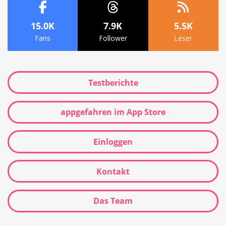
15.0K
7.9K
5.5K
Fans
Follower
Leser
Testberichte
appgefahren im App Store
Einloggen
Kontakt
Das Team