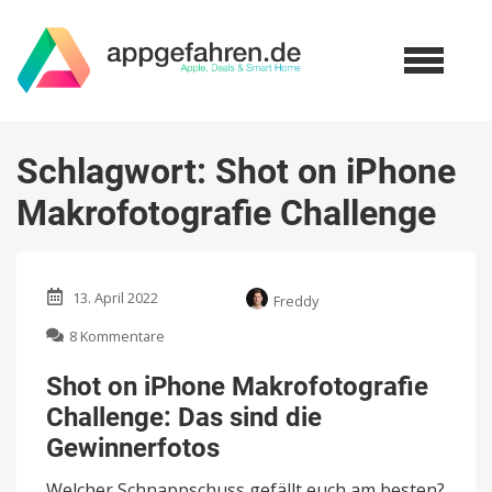
Schlagwort:
Shot on iPhone
Makrofotografie Challenge
13. April 2022
Freddy
zu
8 Kommentare
Shot
on
Shot on iPhone Makrofotografie
iPhone
Challenge: Das sind die
Makrofotografie
Challenge:
Gewinnerfotos
Das
sind
Welcher Schnappschuss gefällt euch am besten?