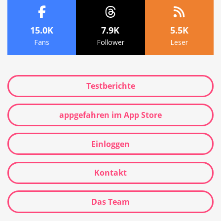
15.0K
7.9K
5.5K
Fans
Follower
Leser
Testberichte
appgefahren im App Store
Einloggen
Kontakt
Das Team