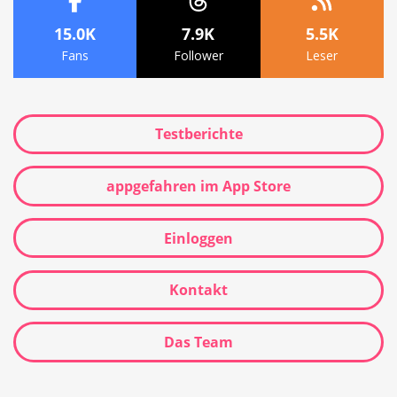
15.0K
7.9K
5.5K
Fans
Follower
Leser
Testberichte
appgefahren im App Store
Einloggen
Kontakt
Das Team