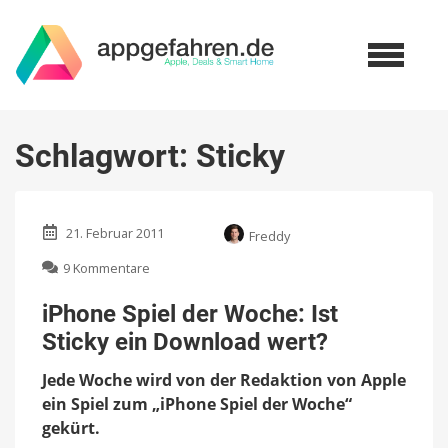
Schlagwort:
Sticky
21. Februar 2011
Freddy
zu
9 Kommentare
iPhone
Spiel
iPhone Spiel der Woche: Ist
der
Sticky ein Download wert?
Woche:
Ist
Jede Woche wird von der Redaktion von Apple
Sticky
ein
ein Spiel zum „iPhone Spiel der Woche“
Download
gekürt.
wert?