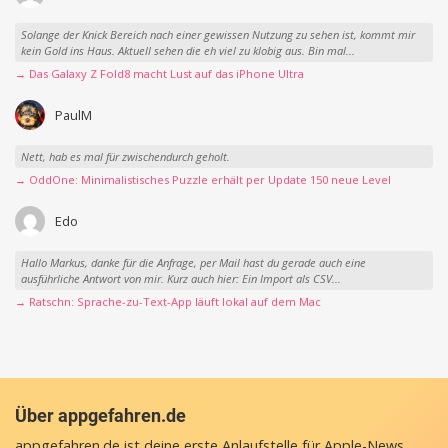
Solange der Knick Bereich nach einer gewissen Nutzung zu sehen ist, kommt mir
kein Gold ins Haus. Aktuell sehen die eh viel zu klobig aus. Bin mal...
→ Das Galaxy Z Fold8 macht Lust auf das iPhone Ultra
PaulM
Nett, hab es mal für zwischendurch geholt.
→ OddOne: Minimalistisches Puzzle erhält per Update 150 neue Level
Edo
Hallo Markus, danke für die Anfrage, per Mail hast du gerade auch eine
ausführliche Antwort von mir. Kurz auch hier: Ein Import als CSV...
→ Ratschn: Sprache-zu-Text-App läuft lokal auf dem Mac
Über appgefahren.de
appgefahren.de ist deine erste Anlaufstelle für Apple-News,