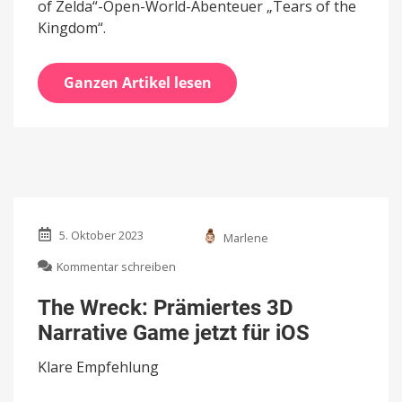
of Zelda“-Open-World-Abenteuer „Tears of the
Kingdom“.
Ganzen Artikel lesen
5. Oktober 2023
Marlene
zu
Kommentar schreiben
The
Wreck:
The Wreck: Prämiertes 3D
Prämiertes
Narrative Game jetzt für iOS
3D
Narrative
Klare Empfehlung
Game
jetzt