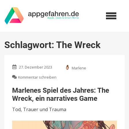
Schlagwort:
The Wreck
27. Dezember 2023
Marlene
zu
Kommentar schreiben
Marlenes
Spiel
Marlenes Spiel des Jahres: The
des
Wreck, ein narratives Game
Jahres:
The
Tod, Trauer und Trauma
Wreck,
ein
narratives
Game