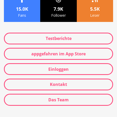
15.0K
7.9K
5.5K
Fans
Follower
Leser
Testberichte
appgefahren im App Store
Einloggen
Kontakt
Das Team