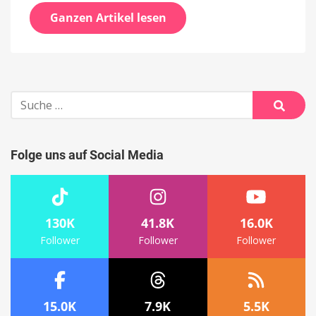
Ganzen Artikel lesen
Suche
nach:
Suche
Folge uns auf Social Media
130K
41.8K
16.0K
Follower
Follower
Follower
15.0K
7.9K
5.5K