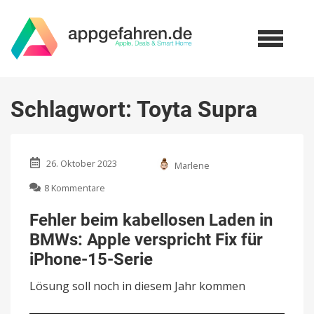
Schlagwort:
Toyta Supra
26. Oktober 2023
Marlene
zu
8 Kommentare
Fehler
beim
Fehler beim kabellosen Laden in
kabellosen
BMWs: Apple verspricht Fix für
Laden
in
iPhone-15-Serie
BMWs:
Apple
Lösung soll noch in diesem Jahr kommen
verspricht
Fix