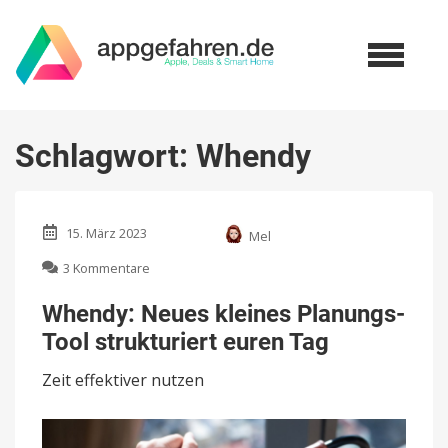
Schlagwort:
Whendy
15. März 2023
Mel
zu
3 Kommentare
Whendy:
Neues
Whendy: Neues kleines Planungs-
kleines
Tool strukturiert euren Tag
Planungs-
Tool
Zeit effektiver nutzen
strukturiert
euren
Tag