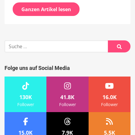
Ganzen Artikel lesen
Suche
nach:
Suche
Folge uns auf Social Media
130K
41.8K
16.0K
Follower
Follower
Follower
15.0K
7.9K
5.5K